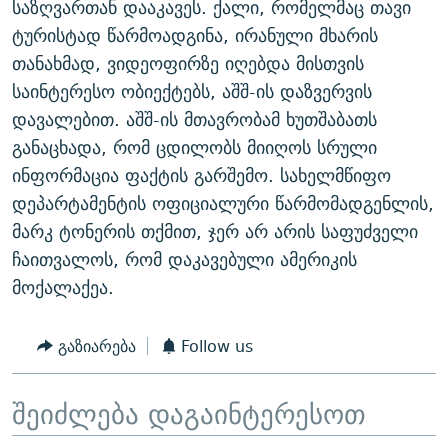
საზღვართან დააკავეს. ქალი, რომელმაც თავი
ᲒᲐᲛᲝᲘᲬᲔᲠᲔ
ᲛᲝᲚᲐᲞᲐᲠᲐᲙᲔ ᲢᲔᲥᲡᲢᲔᲑᲘ
ᲩᲔᲛᲘ ᲡᲘᲙᲕᲓᲘᲚᲘᲡ ᲛᲘᲖᲔᲖᲘᲐ COVID-19
ტურისტად წარმოადგინა, ირანული მხარის
ᲨᲘᲜ - ᲣᲪᲮᲝᲔᲗᲨᲘ
11 ᲬᲔᲚᲘ - 11 ᲐᲛᲑᲐᲕᲘ
თანახმად, ვიდეოფირზე იღებდა მისთვის
საინტერესო ობიექტებს, აშშ-ის დაზვერვის
ᲚᲘᲢᲔᲠᲐᲢᲣᲠᲣᲚᲘ ᲬᲐᲮᲜᲐᲒᲔᲑᲘ
ᲡᲐᲞᲐᲠᲚᲐᲛᲔᲜᲢᲝ ᲐᲠᲩᲔᲕᲜᲔᲑᲘᲡ ᲘᲡᲢᲝᲠᲘᲐ
დავალებით. აშშ-ის მთავრობამ ხუთშაბათს
ᲐᲛᲔᲠᲘᲙᲣᲚᲘ ᲛᲝᲗᲮᲠᲝᲑᲐ
ᲑᲐᲕᲨᲕᲔᲑᲘ ᲞᲠᲝᲡᲢᲘᲢᲣᲪᲘᲐᲨᲘ - ᲐᲛᲝᲣᲗᲥᲛᲔᲚᲘ ᲐᲛᲑᲐᲕᲘ
განაცხადა, რომ ცდილობს მიიღოს სრული
რთე/რთ-ის ყველა საიტი
ᲘᲛᲞᲔᲠᲘᲐ ᲓᲐ ᲠᲐᲓᲘᲝ
5 ᲐᲛᲑᲐᲕᲘ - 20 ᲘᲕᲜᲘᲡᲡ ᲓᲐᲨᲐᲕᲔᲑᲣᲚᲔᲑᲘ
ინფორმაცია ფაქტის გარშემო. სახელმწიფო
ᲐᲒᲕᲘᲡᲢᲝᲡ ᲝᲛᲘ
დეპარტამენტის ოფიციალური წარმომადგენლის,
მარკ ტონერის თქმით, ჯერ არ არის საფუძველი
ПРИВЕТ ᲙᲣᲚᲢᲣᲠᲐ
ჩაითვალოს, რომ დაკავებული ამერიკის
მოქალაქეა.
გაზიარება
Follow us
შეიძლება დაგაინტერესოთ