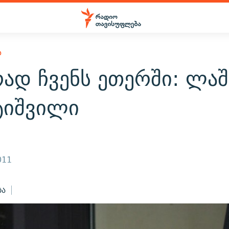
Ა
ად ჩვენს ეთერში: ლაშ
ტიშვილი
011
ბა