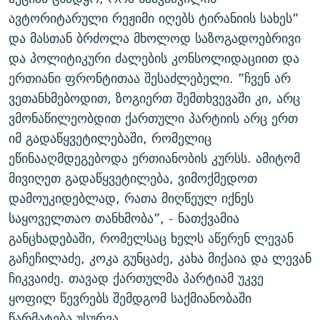
ᲒᲐᲛᲝᲘᲬᲔᲠᲔ
ᲛᲝᲚᲐᲞᲐᲠᲐᲙᲔ ᲢᲔᲥᲡᲢᲔᲑᲘ
ᲩᲔᲛᲘ ᲡᲘᲙᲕᲓᲘᲚᲘᲡ ᲛᲘᲖᲔᲖᲘᲐ COVID-19
ავტორიტარული რეჟიმი იღებს ტირანიის სახეს”
და მასთან ბრძოლა მხოლოდ საზოგადოებრივი
ᲨᲘᲜ - ᲣᲪᲮᲝᲔᲗᲨᲘ
11 ᲬᲔᲚᲘ - 11 ᲐᲛᲑᲐᲕᲘ
და პოლიტიკური ძალების კონსოლიდაციით და
ᲚᲘᲢᲔᲠᲐᲢᲣᲠᲣᲚᲘ ᲬᲐᲮᲜᲐᲒᲔᲑᲘ
ᲡᲐᲞᲐᲠᲚᲐᲛᲔᲜᲢᲝ ᲐᲠᲩᲔᲕᲜᲔᲑᲘᲡ ᲘᲡᲢᲝᲠᲘᲐ
ერთიანი ფრონტითაა შესაძლებელი. ”ჩვენ არ
ᲐᲛᲔᲠᲘᲙᲣᲚᲘ ᲛᲝᲗᲮᲠᲝᲑᲐ
ᲑᲐᲕᲨᲕᲔᲑᲘ ᲞᲠᲝᲡᲢᲘᲢᲣᲪᲘᲐᲨᲘ - ᲐᲛᲝᲣᲗᲥᲛᲔᲚᲘ ᲐᲛᲑᲐᲕᲘ
ვეთანხმებოდით, ზოგიერთ შემთხვევაში კი, არც
რთე/რთ-ის ყველა საიტი
ვმონაწილეობდით ქართული პარტიის არც ერთ
ᲘᲛᲞᲔᲠᲘᲐ ᲓᲐ ᲠᲐᲓᲘᲝ
5 ᲐᲛᲑᲐᲕᲘ - 20 ᲘᲕᲜᲘᲡᲡ ᲓᲐᲨᲐᲕᲔᲑᲣᲚᲔᲑᲘ
იმ გადაწყვეტილებაში, რომელიც
ᲐᲒᲕᲘᲡᲢᲝᲡ ᲝᲛᲘ
ეწინააღმდეგებოდა ერთიანობის კურსს. ამიტომ
ПРИВЕТ ᲙᲣᲚᲢᲣᲠᲐ
მივიღეთ გადაწყვეტილება, ვიმოქმედოთ
დამოუკიდებლად, რათა მიღწეულ იქნეს
საყოველთაო თანხმობა”, - ნათქვამია
განცხადებაში, რომელსაც ხელს აწერენ ლევან
გაჩეჩილაძე, კოკა გუნცაძე, კახა მიქაია და ლევან
ჩიკვაიძე. თავად ქართულმა პარტიამ უკვე
ყოფილ წევრებს შემდგომ საქმიანობაში
წარმატება უსურვა.