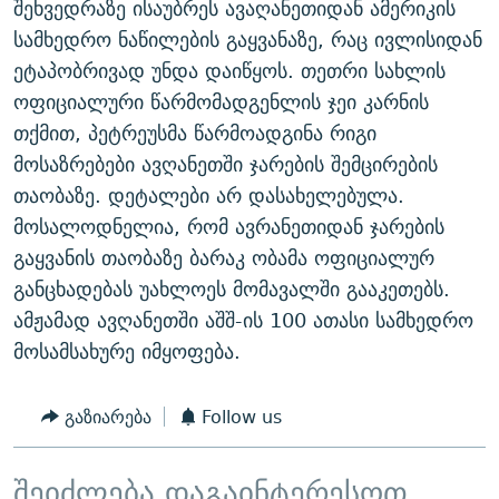
შეხვედრაზე ისაუბრეს ავაღანეთიდან ამერიკის
ᲒᲐᲛᲝᲘᲬᲔᲠᲔ
ᲛᲝᲚᲐᲞᲐᲠᲐᲙᲔ ᲢᲔᲥᲡᲢᲔᲑᲘ
ᲩᲔᲛᲘ ᲡᲘᲙᲕᲓᲘᲚᲘᲡ ᲛᲘᲖᲔᲖᲘᲐ COVID-19
სამხედრო ნაწილების გაყვანაზე, რაც ივლისიდან
ᲨᲘᲜ - ᲣᲪᲮᲝᲔᲗᲨᲘ
11 ᲬᲔᲚᲘ - 11 ᲐᲛᲑᲐᲕᲘ
ეტაპობრივად უნდა დაიწყოს. თეთრი სახლის
ოფიციალური წარმომადგენლის ჯეი კარნის
ᲚᲘᲢᲔᲠᲐᲢᲣᲠᲣᲚᲘ ᲬᲐᲮᲜᲐᲒᲔᲑᲘ
ᲡᲐᲞᲐᲠᲚᲐᲛᲔᲜᲢᲝ ᲐᲠᲩᲔᲕᲜᲔᲑᲘᲡ ᲘᲡᲢᲝᲠᲘᲐ
თქმით, პეტრეუსმა წარმოადგინა რიგი
ᲐᲛᲔᲠᲘᲙᲣᲚᲘ ᲛᲝᲗᲮᲠᲝᲑᲐ
ᲑᲐᲕᲨᲕᲔᲑᲘ ᲞᲠᲝᲡᲢᲘᲢᲣᲪᲘᲐᲨᲘ - ᲐᲛᲝᲣᲗᲥᲛᲔᲚᲘ ᲐᲛᲑᲐᲕᲘ
მოსაზრებები ავღანეთში ჯარების შემცირების
რთე/რთ-ის ყველა საიტი
ᲘᲛᲞᲔᲠᲘᲐ ᲓᲐ ᲠᲐᲓᲘᲝ
5 ᲐᲛᲑᲐᲕᲘ - 20 ᲘᲕᲜᲘᲡᲡ ᲓᲐᲨᲐᲕᲔᲑᲣᲚᲔᲑᲘ
თაობაზე. დეტალები არ დასახელებულა.
ᲐᲒᲕᲘᲡᲢᲝᲡ ᲝᲛᲘ
მოსალოდნელია, რომ ავრანეთიდან ჯარების
გაყვანის თაობაზე ბარაკ ობამა ოფიციალურ
ПРИВЕТ ᲙᲣᲚᲢᲣᲠᲐ
განცხადებას უახლოეს მომავალში გააკეთებს.
ამჟამად ავღანეთში აშშ-ის 100 ათასი სამხედრო
მოსამსახურე იმყოფება.
გაზიარება
Follow us
შეიძლება დაგაინტერესოთ