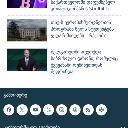
საქართველოში დაფუძნებულ
კრიპტოკომპანია Shelbit-ს
თსუ-ს ევროპისმცოდნეობის
პროგრამა წელს სტუდენტებს
ვეღარ მიიღებს - რატომ?
ბულგარეთში აფეთქდა
საბრძოლო დრონი, რომელიც
ქვეყანაში რუმინეთიდან
შეფრინდა
ᲒᲐᲛᲝᲘᲬᲔᲠᲔ
ᲡᲐᲘᲜᲤᲝᲠᲛᲐᲪᲘᲝ ᲒᲕᲔᲠᲓᲔᲑᲘ