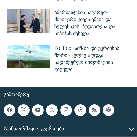
აზერბაიჯანის საგარეო
მინისტრი კიევს ეწვია და
ზელენსკის, ბუდანოვსა და
სიბიჰას შეხვდა
Politico: აშშ-სა და უკრაინას
შორის კვლავ აღდგა
სადაზვერვო ინფომაციის
გაცვლა
ᲒᲐᲛᲝᲘᲬᲔᲠᲔ
ᲡᲐᲘᲜᲤᲝᲠᲛᲐᲪᲘᲝ ᲒᲕᲔᲠᲓᲔᲑᲘ