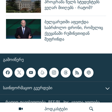
პროგრამა წელს სტუდენტებს
ვეღარ მიიღებს - რატომ?
ბულგარეთში აფეთქდა
საბრძოლო დრონი, რომელიც
ქვეყანაში რუმინეთიდან
შეფრინდა
ᲒᲐᲛᲝᲘᲬᲔᲠᲔ
ᲡᲐᲘᲜᲤᲝᲠᲛᲐᲪᲘᲝ ᲒᲕᲔᲠᲓᲔᲑᲘ
რადიო თავისუფლება, RFE/RL, Inc. ყველა უფლება
დაცულია
პოდკასტები