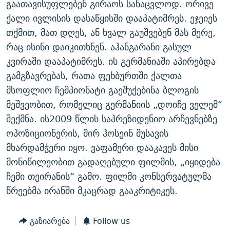
გაათავისუფლებენ გირაოს სანაცვლოდ. ორივე
ᲒᲐᲛᲝᲘᲬᲔᲠᲔ
ᲛᲝᲚᲐᲞᲐᲠᲐᲙᲔ ᲢᲔᲥᲡᲢᲔᲑᲘ
ᲩᲔᲛᲘ ᲡᲘᲙᲕᲓᲘᲚᲘᲡ ᲛᲘᲖᲔᲖᲘᲐ COVID-19
ქალი ივლისის დასაწყისში დააპატიმრეს. ეჯეიეს
ᲨᲘᲜ - ᲣᲪᲮᲝᲔᲗᲨᲘ
11 ᲬᲔᲚᲘ - 11 ᲐᲛᲑᲐᲕᲘ
თქმით, მათ დღეს, ან ხვალ გაუშვებენ მას მერე,
რაც ისინი დაიკითხნენ. აჰანგარანი გასულ
ᲚᲘᲢᲔᲠᲐᲢᲣᲠᲣᲚᲘ ᲬᲐᲮᲜᲐᲒᲔᲑᲘ
ᲡᲐᲞᲐᲠᲚᲐᲛᲔᲜᲢᲝ ᲐᲠᲩᲔᲕᲜᲔᲑᲘᲡ ᲘᲡᲢᲝᲠᲘᲐ
კვირაში დააპატიმრეს. ის გერმანიაში აპირებდა
ᲐᲛᲔᲠᲘᲙᲣᲚᲘ ᲛᲝᲗᲮᲠᲝᲑᲐ
ᲑᲐᲕᲨᲕᲔᲑᲘ ᲞᲠᲝᲡᲢᲘᲢᲣᲪᲘᲐᲨᲘ - ᲐᲛᲝᲣᲗᲥᲛᲔᲚᲘ ᲐᲛᲑᲐᲕᲘ
გამგზავრებას, რათა ფეხბურთში ქალთა
რთე/რთ-ის ყველა საიტი
ᲘᲛᲞᲔᲠᲘᲐ ᲓᲐ ᲠᲐᲓᲘᲝ
5 ᲐᲛᲑᲐᲕᲘ - 20 ᲘᲕᲜᲘᲡᲡ ᲓᲐᲨᲐᲕᲔᲑᲣᲚᲔᲑᲘ
მსოფლიო ჩემპიონატი გაეშუქებინა ბლოგის
ᲐᲒᲕᲘᲡᲢᲝᲡ ᲝᲛᲘ
მეშვეობით, რომელიც გერმანიის „დოიჩე ველემ“
შექმნა. ის2009 წლის საპრეზიდენიო არჩევნებზე
ПРИВЕТ ᲙᲣᲚᲢᲣᲠᲐ
ოპოზიციონერის, მირ ჰოსეინ მუსავის
მხარდამჭერი იყო. ვაფამერი დააკავეს მისი
მონიწილეობით გადაღებული ფილმის, „იყიდება
ჩემი თეირანის“ გამო. ფილმი კონსერვატულმა
წრეებმა ირანში მკაცრად გააკრიტიკეს.
გაზიარება
Follow us