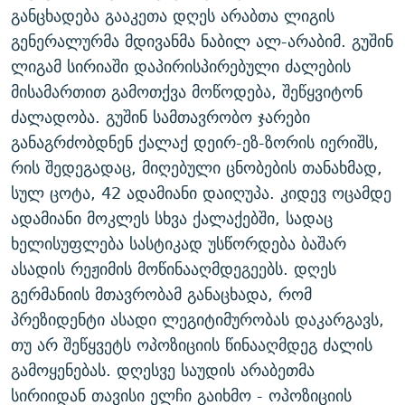
განცხადება გააკეთა დღეს არაბთა ლიგის
ᲒᲐᲛᲝᲘᲬᲔᲠᲔ
ᲛᲝᲚᲐᲞᲐᲠᲐᲙᲔ ᲢᲔᲥᲡᲢᲔᲑᲘ
ᲩᲔᲛᲘ ᲡᲘᲙᲕᲓᲘᲚᲘᲡ ᲛᲘᲖᲔᲖᲘᲐ COVID-19
გენერალურმა მდივანმა ნაბილ ალ-არაბიმ. გუშინ
ᲨᲘᲜ - ᲣᲪᲮᲝᲔᲗᲨᲘ
11 ᲬᲔᲚᲘ - 11 ᲐᲛᲑᲐᲕᲘ
ლიგამ სირიაში დაპირისპირებული ძალების
ᲚᲘᲢᲔᲠᲐᲢᲣᲠᲣᲚᲘ ᲬᲐᲮᲜᲐᲒᲔᲑᲘ
ᲡᲐᲞᲐᲠᲚᲐᲛᲔᲜᲢᲝ ᲐᲠᲩᲔᲕᲜᲔᲑᲘᲡ ᲘᲡᲢᲝᲠᲘᲐ
მისამართით გამოთქვა მოწოდება, შეწყვიტონ
ძალადობა. გუშინ სამთავრობო ჯარები
ᲐᲛᲔᲠᲘᲙᲣᲚᲘ ᲛᲝᲗᲮᲠᲝᲑᲐ
ᲑᲐᲕᲨᲕᲔᲑᲘ ᲞᲠᲝᲡᲢᲘᲢᲣᲪᲘᲐᲨᲘ - ᲐᲛᲝᲣᲗᲥᲛᲔᲚᲘ ᲐᲛᲑᲐᲕᲘ
რთე/რთ-ის ყველა საიტი
განაგრძობდნენ ქალაქ დეირ-ეზ-ზორის იერიშს,
ᲘᲛᲞᲔᲠᲘᲐ ᲓᲐ ᲠᲐᲓᲘᲝ
5 ᲐᲛᲑᲐᲕᲘ - 20 ᲘᲕᲜᲘᲡᲡ ᲓᲐᲨᲐᲕᲔᲑᲣᲚᲔᲑᲘ
რის შედეგადაც, მიღებული ცნობების თანახმად,
ᲐᲒᲕᲘᲡᲢᲝᲡ ᲝᲛᲘ
სულ ცოტა, 42 ადამიანი დაიღუპა. კიდევ ოცამდე
ПРИВЕТ ᲙᲣᲚᲢᲣᲠᲐ
ადამიანი მოკლეს სხვა ქალაქებში, სადაც
ხელისუფლება სასტიკად უსწორდება ბაშარ
ასადის რეჟიმის მოწინააღმდეგეებს. დღეს
გერმანიის მთავრობამ განაცხადა, რომ
პრეზიდენტი ასადი ლეგიტიმურობას დაკარგავს,
თუ არ შეწყვეტს ოპოზიციის წინააღმდეგ ძალის
გამოყენებას. დღესვე საუდის არაბეთმა
სირიიდან თავისი ელჩი გაიხმო - ოპოზიციის