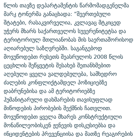
წლის თავზე დეპარტამენტის წარმომადგენელმა
ᲒᲐᲛᲝᲘᲬᲔᲠᲔ
ᲛᲝᲚᲐᲞᲐᲠᲐᲙᲔ ᲢᲔᲥᲡᲢᲔᲑᲘ
ᲩᲔᲛᲘ ᲡᲘᲙᲕᲓᲘᲚᲘᲡ ᲛᲘᲖᲔᲖᲘᲐ COVID-19
მარკ ტონერმა განაცხადა: ”შეერთებული
ᲨᲘᲜ - ᲣᲪᲮᲝᲔᲗᲨᲘ
11 ᲬᲔᲚᲘ - 11 ᲐᲛᲑᲐᲕᲘ
შტატები, რასაკვირველია, კვლავაც მტკიცედ
ᲚᲘᲢᲔᲠᲐᲢᲣᲠᲣᲚᲘ ᲬᲐᲮᲜᲐᲒᲔᲑᲘ
ᲡᲐᲞᲐᲠᲚᲐᲛᲔᲜᲢᲝ ᲐᲠᲩᲔᲕᲜᲔᲑᲘᲡ ᲘᲡᲢᲝᲠᲘᲐ
უჭერს მხარს საქართველოს სუვერენიტეტსა და
ტერიტორიულ მთლიანობას მის საერთაშორისოდ
ᲐᲛᲔᲠᲘᲙᲣᲚᲘ ᲛᲝᲗᲮᲠᲝᲑᲐ
ᲑᲐᲕᲨᲕᲔᲑᲘ ᲞᲠᲝᲡᲢᲘᲢᲣᲪᲘᲐᲨᲘ - ᲐᲛᲝᲣᲗᲥᲛᲔᲚᲘ ᲐᲛᲑᲐᲕᲘ
რთე/რთ-ის ყველა საიტი
აღიარებულ საზღვრებში. საგანგებოდ
ᲘᲛᲞᲔᲠᲘᲐ ᲓᲐ ᲠᲐᲓᲘᲝ
5 ᲐᲛᲑᲐᲕᲘ - 20 ᲘᲕᲜᲘᲡᲡ ᲓᲐᲨᲐᲕᲔᲑᲣᲚᲔᲑᲘ
მოვუწოდებთ რუსეთს შეასრულოს 2008 წლის
ᲐᲒᲕᲘᲡᲢᲝᲡ ᲝᲛᲘ
ცეცხლის შეწყვეტის შესახებ შეთანხმებით
ПРИВЕТ ᲙᲣᲚᲢᲣᲠᲐ
აღებული ყველა ვალდებულება, სამხედრო
ძალების კონფლიქტამდელ პოზიციებზე
დაბრუნებისა და ამ ტერიტორიებზე
ჰუმანიტარული დახმარების თავისუფლად
მიწოდების პირობების შექმნის ჩათვლით.
მოვუწოდებთ ყველა მხარეს კონსტრუქტიული
მონაწილეობისკენ ჟენევის დისკუსიებსა და
ინციდენტების პრევენციისა და მათზე რეაგირების