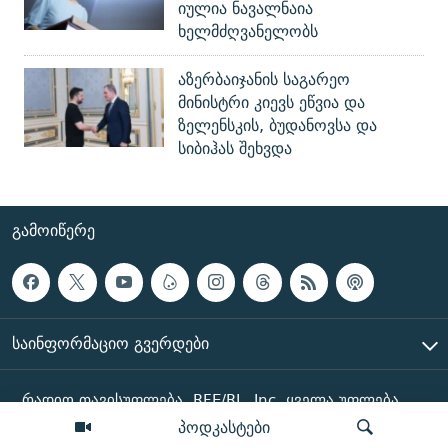
იულია ნავალნაია
ხელმძღვანელობს
აზერბაიჯანის საგარეო
მინისტრი კიევს ეწვია და
ზელენსკის, ბუდანოვსა და
სიბიჰას შეხვდა
ᲒᲐᲛᲝᲘᲬᲔᲠᲔ
ᲡᲐᲘᲜᲤᲝᲠᲛᲐᲪᲘᲝ ᲒᲕᲔᲠᲓᲔᲑᲘ
რადიო თავისუფლება, RFE/RL, Inc. ყველა უფლება
დაცულია
პოდკასტები