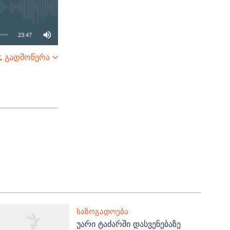
23:47
გადმოწერა
SHARE
ᲡᲐᲖᲝᲒᲐᲓᲝᲔᲑᲐ
უარი ტაძარში დასვენებაზე