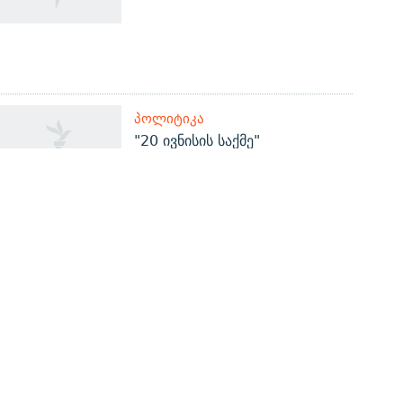
ᲞᲝᲚᲘᲢᲘᲙᲐ
"20 ივნისის საქმე"
სასამართლოში -
პროკურატურას 1065 მოწმე
ჰყავს