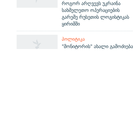
როგორ არღვევს უკრაინა
სახმელეთო ოპერაციების
გარეშე რუსეთის ლოგისტიკას
ყირიმში
რთე/რთ-ის ყველა საიტი
ᲞᲝᲚᲘᲢᲘᲙᲐ
"მონიტორის" ახალი გამოძიება
ფეისბუკგვერდის წაშლამ
მცირედით შეაფერხა - რა
ვიცით ამ ეტაპზე
ᲡᲐᲘᲜᲤᲝᲠᲛᲐᲪᲘᲝ ᲒᲕᲔᲠᲓᲔᲑᲘ
ჩვენ შესახებ
პირადი ინფორმაციის დაცვის წესები
ფორუმის წესები