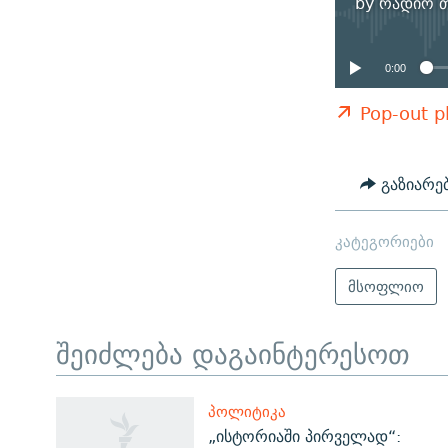
by
რადიო თ
0:00
Pop-out p
გაზიარე
კატეგორიები
მსოფლიო
შეიძლება დაგაინტერესოთ
ЭХО КАВКАЗА
ᲞᲝᲚᲘᲢᲘᲙᲐ
ᲒᲐᲛᲝᲘᲬᲔᲠᲔ
„ისტორიაში პირველად“: