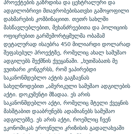
პროექტების გაზრდისა და ცენტრალური და
ᲒᲐᲛᲝᲘᲬᲔᲠᲔ
ᲛᲝᲚᲐᲞᲐᲠᲐᲙᲔ ᲢᲔᲥᲡᲢᲔᲑᲘ
ᲩᲔᲛᲘ ᲡᲘᲙᲕᲓᲘᲚᲘᲡ ᲛᲘᲖᲔᲖᲘᲐ COVID-19
ადგილობრივი მთავრობებისათვსი გამოყოფილი
ᲨᲘᲜ - ᲣᲪᲮᲝᲔᲗᲨᲘ
11 ᲬᲔᲚᲘ - 11 ᲐᲛᲑᲐᲕᲘ
დახმარების კომბინაციით. თეთრ სახლში
მასწავლებლებით, მეხანძრეებითა და პოლიციის
ᲚᲘᲢᲔᲠᲐᲢᲣᲠᲣᲚᲘ ᲬᲐᲮᲜᲐᲒᲔᲑᲘ
ᲡᲐᲞᲐᲠᲚᲐᲛᲔᲜᲢᲝ ᲐᲠᲩᲔᲕᲜᲔᲑᲘᲡ ᲘᲡᲢᲝᲠᲘᲐ
ოფიცრებით გარშემორტყმულმა ობამამ
ᲐᲛᲔᲠᲘᲙᲣᲚᲘ ᲛᲝᲗᲮᲠᲝᲑᲐ
ᲑᲐᲕᲨᲕᲔᲑᲘ ᲞᲠᲝᲡᲢᲘᲢᲣᲪᲘᲐᲨᲘ - ᲐᲛᲝᲣᲗᲥᲛᲔᲚᲘ ᲐᲛᲑᲐᲕᲘ
დეტალურად ისაუბრა 450 მილიარდი დოლარად
რთე/რთ-ის ყველა საიტი
ᲘᲛᲞᲔᲠᲘᲐ ᲓᲐ ᲠᲐᲓᲘᲝ
5 ᲐᲛᲑᲐᲕᲘ - 20 ᲘᲕᲜᲘᲡᲡ ᲓᲐᲨᲐᲕᲔᲑᲣᲚᲔᲑᲘ
შეფასებულ პროექტზე, რომელიც ახალ სამუშაო
ᲐᲒᲕᲘᲡᲢᲝᲡ ᲝᲛᲘ
ადგილებს შექმნის ქვეყანაში. „ხუთშაბათს მე
ვუთხარი კონგერსს, რომ ვაპირებდი
ПРИВЕТ ᲙᲣᲚᲢᲣᲠᲐ
საკანონმდებლო აქტის გაგზავნას
სახელწოდებით „ამერიკული სამუშაო ადგილების
აქტი. დოკუმენტი მზადაა. ეს არის
საკანონმდებლო აქტი, რომელიც მტელი ქვეყნის
მასშტაბით დააბრუნებს ადამიანებს სამუშაო
ადგილებზე. ეს არის აქტი, როემლიც ჩვენ
ეკონომიკას ეროვნული კრიზისის გადალახვაში