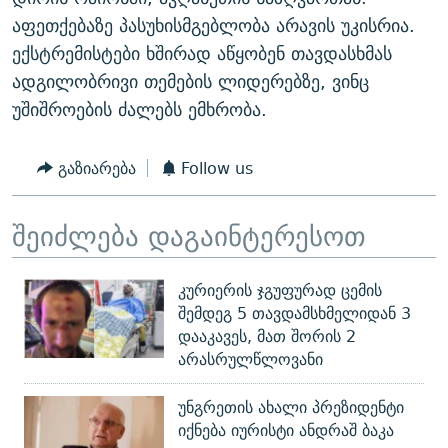
ᲒᲐᲛᲝᲘᲬᲔᲠᲔ
ᲛᲝᲚᲐᲞᲐᲠᲐᲙᲔ ᲢᲔᲥᲡᲢᲔᲑᲘ
ᲩᲔᲛᲘ ᲡᲘᲙᲕᲓᲘᲚᲘᲡ ᲛᲘᲖᲔᲖᲘᲐ COVID-19
აფეთქებაზე პასუხისმგებლობა არავის უკისრია.
ექსტრემისტები ხშირად აწყობენ თავდასხმას
ᲨᲘᲜ - ᲣᲪᲮᲝᲔᲗᲨᲘ
11 ᲬᲔᲚᲘ - 11 ᲐᲛᲑᲐᲕᲘ
ადგილობრივი თემების ლიდერებზე, ვინც
ᲚᲘᲢᲔᲠᲐᲢᲣᲠᲣᲚᲘ ᲬᲐᲮᲜᲐᲒᲔᲑᲘ
ᲡᲐᲞᲐᲠᲚᲐᲛᲔᲜᲢᲝ ᲐᲠᲩᲔᲕᲜᲔᲑᲘᲡ ᲘᲡᲢᲝᲠᲘᲐ
უშიშროების ძალებს ემხრობა.
ᲐᲛᲔᲠᲘᲙᲣᲚᲘ ᲛᲝᲗᲮᲠᲝᲑᲐ
ᲑᲐᲕᲨᲕᲔᲑᲘ ᲞᲠᲝᲡᲢᲘᲢᲣᲪᲘᲐᲨᲘ - ᲐᲛᲝᲣᲗᲥᲛᲔᲚᲘ ᲐᲛᲑᲐᲕᲘ
რთე/რთ-ის ყველა საიტი
ᲘᲛᲞᲔᲠᲘᲐ ᲓᲐ ᲠᲐᲓᲘᲝ
5 ᲐᲛᲑᲐᲕᲘ - 20 ᲘᲕᲜᲘᲡᲡ ᲓᲐᲨᲐᲕᲔᲑᲣᲚᲔᲑᲘ
გაზიარება
Follow us
ᲐᲒᲕᲘᲡᲢᲝᲡ ᲝᲛᲘ
შეიძლება დაგაინტერესოთ
ПРИВЕТ ᲙᲣᲚᲢᲣᲠᲐ
კურიერის ჯგუფურად ცემის
შემდეგ 5 თავდამსხმელიდან 3
დააკავეს, მათ შორის 2
არასრულწლოვანი
უნგრეთის ახალი პრეზიდენტი
იქნება იურისტი ანდრაშ ბაკა