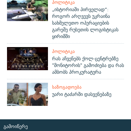
ᲞᲝᲚᲘᲢᲘᲙᲐ
„ისტორიაში პირველად“:
როგორ არღვევს უკრაინა
სახმელეთო ოპერაციების
გარეშე რუსეთის ლოგისტიკას
ყირიმში
ᲞᲝᲚᲘᲢᲘᲙᲐ
რას აჩვენებს ქოლ-ცენტრებზე
"მონიტორის" გამოძიება და რას
ამბობს პროკურატურა
ᲡᲐᲖᲝᲒᲐᲓᲝᲔᲑᲐ
უარი ტაძარში დასვენებაზე
ᲒᲐᲛᲝᲘᲬᲔᲠᲔ