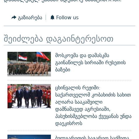
ᲒᲐᲛᲝᲘᲬᲔᲠᲔ
ᲛᲝᲚᲐᲞᲐᲠᲐᲙᲔ ᲢᲔᲥᲡᲢᲔᲑᲘ
ᲩᲔᲛᲘ ᲡᲘᲙᲕᲓᲘᲚᲘᲡ ᲛᲘᲖᲔᲖᲘᲐ COVID-19
გაზიარება
Follow us
ᲨᲘᲜ - ᲣᲪᲮᲝᲔᲗᲨᲘ
11 ᲬᲔᲚᲘ - 11 ᲐᲛᲑᲐᲕᲘ
ᲚᲘᲢᲔᲠᲐᲢᲣᲠᲣᲚᲘ ᲬᲐᲮᲜᲐᲒᲔᲑᲘ
ᲡᲐᲞᲐᲠᲚᲐᲛᲔᲜᲢᲝ ᲐᲠᲩᲔᲕᲜᲔᲑᲘᲡ ᲘᲡᲢᲝᲠᲘᲐ
შეიძლება დაგაინტერესოთ
ᲐᲛᲔᲠᲘᲙᲣᲚᲘ ᲛᲝᲗᲮᲠᲝᲑᲐ
ᲑᲐᲕᲨᲕᲔᲑᲘ ᲞᲠᲝᲡᲢᲘᲢᲣᲪᲘᲐᲨᲘ - ᲐᲛᲝᲣᲗᲥᲛᲔᲚᲘ ᲐᲛᲑᲐᲕᲘ
რთე/რთ-ის ყველა საიტი
ᲘᲛᲞᲔᲠᲘᲐ ᲓᲐ ᲠᲐᲓᲘᲝ
5 ᲐᲛᲑᲐᲕᲘ - 20 ᲘᲕᲜᲘᲡᲡ ᲓᲐᲨᲐᲕᲔᲑᲣᲚᲔᲑᲘ
მოსკოვმა და დამასკმა
ᲐᲒᲕᲘᲡᲢᲝᲡ ᲝᲛᲘ
გაინაწილეს სირიაში რუსეთის
ბაზები
ПРИВЕТ ᲙᲣᲚᲢᲣᲠᲐ
ცხინვალის რეჟიმი:
საქართველომ კობახიძის სახით
აღიარა სააკაშვილი
დამნაშავედ აგრესიაში,
პასუხისმგებლობა ქვეყანას უნდა
დაეკისროს
ბულგარეთის საგარეო საქმეთა