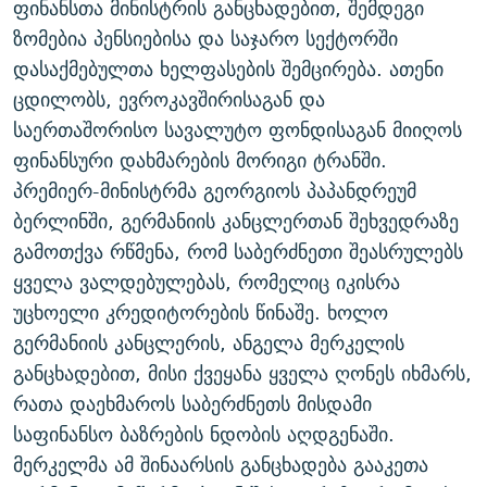
ფინანსთა მინისტრის განცხადებით, შემდეგი
ᲒᲐᲛᲝᲘᲬᲔᲠᲔ
ᲛᲝᲚᲐᲞᲐᲠᲐᲙᲔ ᲢᲔᲥᲡᲢᲔᲑᲘ
ᲩᲔᲛᲘ ᲡᲘᲙᲕᲓᲘᲚᲘᲡ ᲛᲘᲖᲔᲖᲘᲐ COVID-19
ზომებია პენსიებისა და საჯარო სექტორში
ᲨᲘᲜ - ᲣᲪᲮᲝᲔᲗᲨᲘ
11 ᲬᲔᲚᲘ - 11 ᲐᲛᲑᲐᲕᲘ
დასაქმებულთა ხელფასების შემცირება. ათენი
ცდილობს, ევროკავშირისაგან და
ᲚᲘᲢᲔᲠᲐᲢᲣᲠᲣᲚᲘ ᲬᲐᲮᲜᲐᲒᲔᲑᲘ
ᲡᲐᲞᲐᲠᲚᲐᲛᲔᲜᲢᲝ ᲐᲠᲩᲔᲕᲜᲔᲑᲘᲡ ᲘᲡᲢᲝᲠᲘᲐ
საერთაშორისო სავალუტო ფონდისაგან მიიღოს
ᲐᲛᲔᲠᲘᲙᲣᲚᲘ ᲛᲝᲗᲮᲠᲝᲑᲐ
ᲑᲐᲕᲨᲕᲔᲑᲘ ᲞᲠᲝᲡᲢᲘᲢᲣᲪᲘᲐᲨᲘ - ᲐᲛᲝᲣᲗᲥᲛᲔᲚᲘ ᲐᲛᲑᲐᲕᲘ
ფინანსური დახმარების მორიგი ტრანში.
რთე/რთ-ის ყველა საიტი
ᲘᲛᲞᲔᲠᲘᲐ ᲓᲐ ᲠᲐᲓᲘᲝ
5 ᲐᲛᲑᲐᲕᲘ - 20 ᲘᲕᲜᲘᲡᲡ ᲓᲐᲨᲐᲕᲔᲑᲣᲚᲔᲑᲘ
პრემიერ-მინისტრმა გეორგიოს პაპანდრეუმ
ᲐᲒᲕᲘᲡᲢᲝᲡ ᲝᲛᲘ
ბერლინში, გერმანიის კანცლერთან შეხვედრაზე
გამოთქვა რწმენა, რომ საბერძნეთი შეასრულებს
ПРИВЕТ ᲙᲣᲚᲢᲣᲠᲐ
ყველა ვალდებულებას, რომელიც იკისრა
უცხოელი კრედიტორების წინაშე. ხოლო
გერმანიის კანცლერის, ანგელა მერკელის
განცხადებით, მისი ქვეყანა ყველა ღონეს იხმარს,
რათა დაეხმაროს საბერძნეთს მისდამი
საფინანსო ბაზრების ნდობის აღდგენაში.
მერკელმა ამ შინაარსის განცხადება გააკეთა