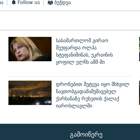
ბა
Follow us
ბეჭდვა
სასამართლომ გირაო
შეუფარდა ოლჰა
სტეფანიშინას, უკრაინის
ყოფილ ელჩს აშშ-ში
დრონებით შეტევა იყო მსხვილ
ნავთობგადამამუშავებელ
ქარხანაზე რუსეთის ქალაქ
იაროსლავლში
ᲒᲐᲛᲝᲘᲬᲔᲠᲔ