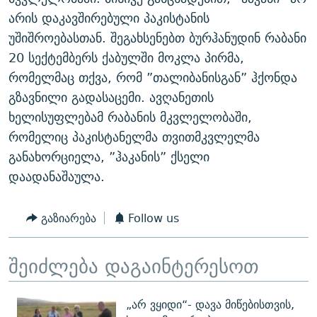
ᲒᲐᲛᲝᲘᲬᲔᲠᲔ
ᲛᲝᲚᲐᲞᲐᲠᲐᲙᲔ ᲢᲔᲥᲡᲢᲔᲑᲘ
ᲩᲔᲛᲘ ᲡᲘᲙᲕᲓᲘᲚᲘᲡ ᲛᲘᲖᲔᲖᲘᲐ COVID-19
არის დაკავშირებული პაკისტანის
უშიშროებასთან. შეგახსენებთ ბურჰანუდინ რაბანი
ᲨᲘᲜ - ᲣᲪᲮᲝᲔᲗᲨᲘ
11 ᲬᲔᲚᲘ - 11 ᲐᲛᲑᲐᲕᲘ
20 სექტემბერს ქაბულში მოკლა პირმა,
ᲚᲘᲢᲔᲠᲐᲢᲣᲠᲣᲚᲘ ᲬᲐᲮᲜᲐᲒᲔᲑᲘ
ᲡᲐᲞᲐᲠᲚᲐᲛᲔᲜᲢᲝ ᲐᲠᲩᲔᲕᲜᲔᲑᲘᲡ ᲘᲡᲢᲝᲠᲘᲐ
რომელმაც თქვა, რომ ”თალიბანისგან” ჰქონდა
ᲐᲛᲔᲠᲘᲙᲣᲚᲘ ᲛᲝᲗᲮᲠᲝᲑᲐ
ᲑᲐᲕᲨᲕᲔᲑᲘ ᲞᲠᲝᲡᲢᲘᲢᲣᲪᲘᲐᲨᲘ - ᲐᲛᲝᲣᲗᲥᲛᲔᲚᲘ ᲐᲛᲑᲐᲕᲘ
გზავნილი გადასაცემი. ავღანეთის
რთე/რთ-ის ყველა საიტი
ხელისუფლებამ რაბანის მკვლელობაში,
ᲘᲛᲞᲔᲠᲘᲐ ᲓᲐ ᲠᲐᲓᲘᲝ
5 ᲐᲛᲑᲐᲕᲘ - 20 ᲘᲕᲜᲘᲡᲡ ᲓᲐᲨᲐᲕᲔᲑᲣᲚᲔᲑᲘ
რომელიც პაკისტანელმა თვითმკვლელმა
ᲐᲒᲕᲘᲡᲢᲝᲡ ᲝᲛᲘ
განახორციელა, ”ჰაკანის” ქსელი
ПРИВЕТ ᲙᲣᲚᲢᲣᲠᲐ
დაადანაშაულა.
გაზიარება
Follow us
შეიძლება დაგაინტერესოთ
„არ ვყიდი“- დავა მიწებისთვის,