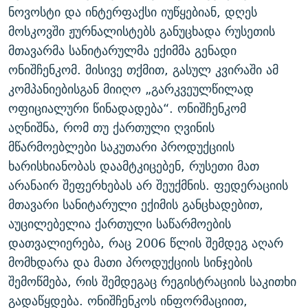
ნოვოსტი და ინტერფაქსი იუწყებიან, დღეს
ᲒᲐᲛᲝᲘᲬᲔᲠᲔ
ᲛᲝᲚᲐᲞᲐᲠᲐᲙᲔ ᲢᲔᲥᲡᲢᲔᲑᲘ
ᲩᲔᲛᲘ ᲡᲘᲙᲕᲓᲘᲚᲘᲡ ᲛᲘᲖᲔᲖᲘᲐ COVID-19
მოსკოვში ჟურნალისტებს განუცხადა რუსეთის
ᲨᲘᲜ - ᲣᲪᲮᲝᲔᲗᲨᲘ
11 ᲬᲔᲚᲘ - 11 ᲐᲛᲑᲐᲕᲘ
მთავარმა სანიტარულმა ექიმმა გენადი
ᲚᲘᲢᲔᲠᲐᲢᲣᲠᲣᲚᲘ ᲬᲐᲮᲜᲐᲒᲔᲑᲘ
ᲡᲐᲞᲐᲠᲚᲐᲛᲔᲜᲢᲝ ᲐᲠᲩᲔᲕᲜᲔᲑᲘᲡ ᲘᲡᲢᲝᲠᲘᲐ
ონიშჩენკომ. მისივე თქმით, გასულ კვირაში ამ
კომპანიებისგან მიიღო „გარკვეულწილად
ᲐᲛᲔᲠᲘᲙᲣᲚᲘ ᲛᲝᲗᲮᲠᲝᲑᲐ
ᲑᲐᲕᲨᲕᲔᲑᲘ ᲞᲠᲝᲡᲢᲘᲢᲣᲪᲘᲐᲨᲘ - ᲐᲛᲝᲣᲗᲥᲛᲔᲚᲘ ᲐᲛᲑᲐᲕᲘ
რთე/რთ-ის ყველა საიტი
ოფიციალური წინადადება“. ონიშჩენკომ
ᲘᲛᲞᲔᲠᲘᲐ ᲓᲐ ᲠᲐᲓᲘᲝ
5 ᲐᲛᲑᲐᲕᲘ - 20 ᲘᲕᲜᲘᲡᲡ ᲓᲐᲨᲐᲕᲔᲑᲣᲚᲔᲑᲘ
აღნიშნა, რომ თუ ქართული ღვინის
ᲐᲒᲕᲘᲡᲢᲝᲡ ᲝᲛᲘ
მწარმოებლები საკუთარი პროდუქციის
ПРИВЕТ ᲙᲣᲚᲢᲣᲠᲐ
ხარისხიანობას დაამტკიცებენ, რუსეთი მათ
არანაირ შეფერხებას არ შეუქმნის. ფედერაციის
მთავარი სანიტარული ექიმის განცხადებით,
აუცილებელია ქართული საწარმოების
დათვალიერება, რაც 2006 წლის შემდეგ აღარ
მომხდარა და მათი პროდუქციის სინჯების
შემოწმება, რის შემდეგაც რეგისტრაციის საკითხი
გადაწყდება. ონიშჩენკოს ინფორმაციით,