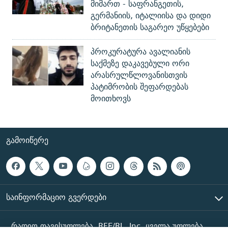
მიმართ - საფრანგეთის,
გერმანიის, იტალიისა და დიდი
ბრიტანეთის საგარეო უწყებები
პროკურატურა ავალიანის
საქმეზე დაკავებული ორი
არასრულწლოვანისთვის
პატიმრობის შეფარდებას
მოითხოვს
ᲒᲐᲛᲝᲘᲬᲔᲠᲔ
ᲡᲐᲘᲜᲤᲝᲠᲛᲐᲪᲘᲝ ᲒᲕᲔᲠᲓᲔᲑᲘ
რადიო თავისუფლება, RFE/RL, Inc. ყველა უფლება