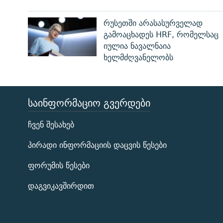
რუსეთში არასასურველად
გამოაცხადეს HRF, რომელსაც
იულია ნავალნაია
ხელმძღვანელობს
ᲡᲐᲘᲜᲤᲝᲠᲛᲐᲪᲘᲝ ᲒᲕᲔᲠᲓᲔᲑᲘ
ЭХО КАВКАЗА
ჩვენ შესახებ
ᲒᲐᲛᲝᲘᲬᲔᲠᲔ
პირადი ინფორმაციის დაცვის წესები
ფორუმის წესები
დაგვიკავშირდით
რთე/რთ-ის ყველა საიტი