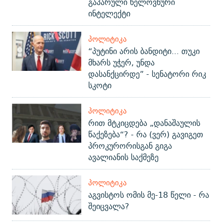
გაპარული ხელოვნური
ინტელექტი
ᲞᲝᲚᲘᲢᲘᲙᲐ
“პუტინი არის ბანდიტი... თუკი
მხარს უჭერ, უნდა
დასანქცირდე” - სენატორი რიკ
სკოტი
ᲞᲝᲚᲘᲢᲘᲙᲐ
რით მტკიცდება „დანაშაულის
წაქეზება“? - რა (ვერ) გავიგეთ
პროკურორისგან გიგა
ავალიანის საქმეზე
ᲞᲝᲚᲘᲢᲘᲙᲐ
აგვისტოს ომის მე-18 წელი - რა
შეიცვალა?