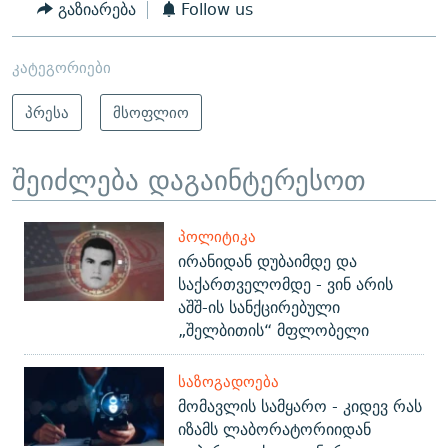
გაზიარება
Follow us
კატეგორიები
პრესა
მსოფლიო
შეიძლება დაგაინტერესოთ
ᲞᲝᲚᲘᲢᲘᲙᲐ
ირანიდან დუბაიმდე და
საქართველომდე - ვინ არის
აშშ-ის სანქცირებული
„შელბითის“ მფლობელი
ᲡᲐᲖᲝᲒᲐᲓᲝᲔᲑᲐ
მომავლის სამყარო - კიდევ რას
იზამს ლაბორატორიიდან