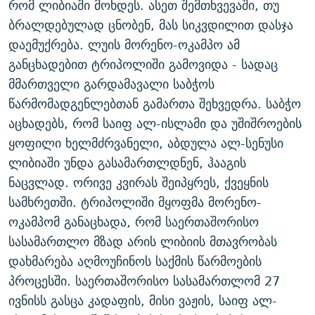
რომ ლიბიაში მოხდეს. ასეთ შემთხვევაში, თუ
ᲒᲐᲛᲝᲘᲬᲔᲠᲔ
ᲛᲝᲚᲐᲞᲐᲠᲐᲙᲔ ᲢᲔᲥᲡᲢᲔᲑᲘ
ᲩᲔᲛᲘ ᲡᲘᲙᲕᲓᲘᲚᲘᲡ ᲛᲘᲖᲔᲖᲘᲐ COVID-19
ბრალდებულად ცნობენ, მას სიკვდილით დასჯა
ᲨᲘᲜ - ᲣᲪᲮᲝᲔᲗᲨᲘ
11 ᲬᲔᲚᲘ - 11 ᲐᲛᲑᲐᲕᲘ
დაემუქრება. ლუის მორენო-ოკამპო ამ
განცხადებით ტრიპოლიში გამოვიდა - სადაც
ᲚᲘᲢᲔᲠᲐᲢᲣᲠᲣᲚᲘ ᲬᲐᲮᲜᲐᲒᲔᲑᲘ
ᲡᲐᲞᲐᲠᲚᲐᲛᲔᲜᲢᲝ ᲐᲠᲩᲔᲕᲜᲔᲑᲘᲡ ᲘᲡᲢᲝᲠᲘᲐ
მმართველი გარდამავალი საბჭოს
ᲐᲛᲔᲠᲘᲙᲣᲚᲘ ᲛᲝᲗᲮᲠᲝᲑᲐ
ᲑᲐᲕᲨᲕᲔᲑᲘ ᲞᲠᲝᲡᲢᲘᲢᲣᲪᲘᲐᲨᲘ - ᲐᲛᲝᲣᲗᲥᲛᲔᲚᲘ ᲐᲛᲑᲐᲕᲘ
წარმომადგენლებთან გამართა შეხვედრა. საბჭო
რთე/რთ-ის ყველა საიტი
ᲘᲛᲞᲔᲠᲘᲐ ᲓᲐ ᲠᲐᲓᲘᲝ
5 ᲐᲛᲑᲐᲕᲘ - 20 ᲘᲕᲜᲘᲡᲡ ᲓᲐᲨᲐᲕᲔᲑᲣᲚᲔᲑᲘ
აცხადებს, რომ საიფ ალ-ისლამი და უშიშროების
ᲐᲒᲕᲘᲡᲢᲝᲡ ᲝᲛᲘ
ყოფილი ხელმძრვანელი, აბდულა ალ-სენუსი
ლიბიაში უნდა გასამართლდნენ, ჰააგის
ПРИВЕТ ᲙᲣᲚᲢᲣᲠᲐ
ნაცვლად. ორივე კვირას შეიპყრეს, ქვეყნის
სამხრეთში. ტრიპოლიში მყოფმა მორენო-
ოკამპომ განაცხადა, რომ საერთაშორისო
სასამართლო მზად არის ლიბიის მთავრობას
დახმარება აღმოუჩინოს საქმის წარმოების
პროცესში. საერთაშორისო სასამართლომ 27
ივნისს გასცა კადაფის, მისი ვაჟის, საიფ ალ-