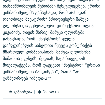
ᲒᲐᲛᲝᲘᲬᲔᲠᲔ
ᲛᲝᲚᲐᲞᲐᲠᲐᲙᲔ ᲢᲔᲥᲡᲢᲔᲑᲘ
ᲩᲔᲛᲘ ᲡᲘᲙᲕᲓᲘᲚᲘᲡ ᲛᲘᲖᲔᲖᲘᲐ COVID-19
თანამშრომლებს შენობაში შესყულიყვნენ. ეროსი
კიწმარიშვილმა განაცხადა, რომ არხიდან
ᲨᲘᲜ - ᲣᲪᲮᲝᲔᲗᲨᲘ
11 ᲬᲔᲚᲘ - 11 ᲐᲛᲑᲐᲕᲘ
დაითხოვა"მაესტროს" პროდიუსერი მამუკა
ᲚᲘᲢᲔᲠᲐᲢᲣᲠᲣᲚᲘ ᲬᲐᲮᲜᲐᲒᲔᲑᲘ
ᲡᲐᲞᲐᲠᲚᲐᲛᲔᲜᲢᲝ ᲐᲠᲩᲔᲕᲜᲔᲑᲘᲡ ᲘᲡᲢᲝᲠᲘᲐ
ღლონტი და გენერალური დირექტორი ილია
ᲐᲛᲔᲠᲘᲙᲣᲚᲘ ᲛᲝᲗᲮᲠᲝᲑᲐ
ᲑᲐᲕᲨᲕᲔᲑᲘ ᲞᲠᲝᲡᲢᲘᲢᲣᲪᲘᲐᲨᲘ - ᲐᲛᲝᲣᲗᲥᲛᲔᲚᲘ ᲐᲛᲑᲐᲕᲘ
კიკაბიძე. თავის მხრივ, მამუკა ღლონტმა
რთე/რთ-ის ყველა საიტი
განაცხადა, რომ "მაესტროს" ყველა
ᲘᲛᲞᲔᲠᲘᲐ ᲓᲐ ᲠᲐᲓᲘᲝ
5 ᲐᲛᲑᲐᲕᲘ - 20 ᲘᲕᲜᲘᲡᲡ ᲓᲐᲨᲐᲕᲔᲑᲣᲚᲔᲑᲘ
დამფუძნებლის სახელით წყვეტს კონტრაქტს
ᲐᲒᲕᲘᲡᲢᲝᲡ ᲝᲛᲘ
მმართველ კომპანიასთან. მამუკა ღლონტმა
ПРИВЕТ ᲙᲣᲚᲢᲣᲠᲐ
მიმართა ელჩებს, მედიას, საქართველოს
მოქალაქეებს, რომ დაეცვათ ”მაესტრო” ”ეროსი
კიწმარიშვილის ბანდისგან”, რათა ”არ
განმეორდეს "იმედი-2"”.
გაზიარება
Follow us