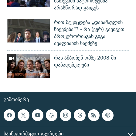
ნათქვამი პატრიოტებმა
არასწორად გაიგეს
რით მტკიცდება „დანაშაულის
წაქეზება“? - რა (ვერ) გავიგეთ
პროკურორისგან გიგა
ავალიანის საქმეზე
რას ამბობენ ომზე 2008-ში
დაბადებულები
ᲒᲐᲛᲝᲘᲬᲔᲠᲔ
ᲡᲐᲘᲜᲤᲝᲠᲛᲐᲪᲘᲝ ᲒᲕᲔᲠᲓᲔᲑᲘ