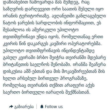
დაზიანებით ჩამოვარდა მას შემდეგ, რაც
ᲒᲐᲛᲝᲘᲬᲔᲠᲔ
ᲛᲝᲚᲐᲞᲐᲠᲐᲙᲔ ᲢᲔᲥᲡᲢᲔᲑᲘ
ᲩᲔᲛᲘ ᲡᲘᲙᲕᲓᲘᲚᲘᲡ ᲛᲘᲖᲔᲖᲘᲐ COVID-19
საზღვრის დარღვევით ორი საათის შესული იყო
ᲨᲘᲜ - ᲣᲪᲮᲝᲔᲗᲨᲘ
11 ᲬᲔᲚᲘ - 11 ᲐᲛᲑᲐᲕᲘ
ირანის ტერიტორიაზე. ავღანეთში განლაგებული
ნატოს ჯარების სარდლობის ინფორმაციით, ეს
ᲚᲘᲢᲔᲠᲐᲢᲣᲠᲣᲚᲘ ᲬᲐᲮᲜᲐᲒᲔᲑᲘ
ᲡᲐᲞᲐᲠᲚᲐᲛᲔᲜᲢᲝ ᲐᲠᲩᲔᲕᲜᲔᲑᲘᲡ ᲘᲡᲢᲝᲠᲘᲐ
შესაძლოა ის ამერიკული უპილოტო
ᲐᲛᲔᲠᲘᲙᲣᲚᲘ ᲛᲝᲗᲮᲠᲝᲑᲐ
ᲑᲐᲕᲨᲕᲔᲑᲘ ᲞᲠᲝᲡᲢᲘᲢᲣᲪᲘᲐᲨᲘ - ᲐᲛᲝᲣᲗᲥᲛᲔᲚᲘ ᲐᲛᲑᲐᲕᲘ
თვითმფრინავი უნდა იყოს, რომელთანაც ერთი
რთე/რთ-ის ყველა საიტი
ᲘᲛᲞᲔᲠᲘᲐ ᲓᲐ ᲠᲐᲓᲘᲝ
5 ᲐᲛᲑᲐᲕᲘ - 20 ᲘᲕᲜᲘᲡᲡ ᲓᲐᲨᲐᲕᲔᲑᲣᲚᲔᲑᲘ
კვირის წინ დაკარგეს კავშირი ოპერატორებმა.
ᲐᲒᲕᲘᲡᲢᲝᲡ ᲝᲛᲘ
უპილოტო თვითმფრინავის ინცინდენტამდე
გასულ კვირაში ბრბო შეიჭრა თეირანში მდებარე
ПРИВЕТ ᲙᲣᲚᲢᲣᲠᲐ
ბრიტანეთის საელჩოს შენობაში. ირანმა შეაჩერა
დისკუსია აშშ-ებთან და მის მოკავშირეებთან მის
ხელთ არსებულ ბირთვულ პროგრამაზე,
რომელსაც თეირანის თქმით არაფერი აქვს
საერთო ბირთვული იარაღის შექმნასთან.
გაზიარება
Follow us