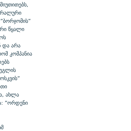
მიუთითებს,
ნერალური
მ ”ბორჯომის”
ური წყალი
ოს
ნ და არა
ომ კომპანია
დებს
ძეგლის
მოსკვის”
რთი
ა, ახლა
ა: ”ორდენი
იმ