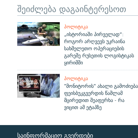
შეიძლება დაგაინტერესოთ
ᲞᲝᲚᲘᲢᲘᲙᲐ
„ისტორიაში პირველად“:
როგორ არღვევს უკრაინა
სახმელეთო ოპერაციების
გარეშე რუსეთის ლოგისტიკას
ყირიმში
ᲞᲝᲚᲘᲢᲘᲙᲐ
"მონიტორის" ახალი გამოძიება
ფეისბუკგვერდის წაშლამ
მცირედით შეაფერხა - რა
ვიცით ამ ეტაპზე
ᲡᲐᲘᲜᲤᲝᲠᲛᲐᲪᲘᲝ ᲒᲕᲔᲠᲓᲔᲑᲘ