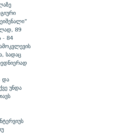
ლაზე
ოგიური
ნეიშენალი”
ილად, 89
 - 84
გამოკვლევის
ა, სადაც
ბედნიერად
.
ა და
ქვე უნდა
თავს
ნტერვიუს
იუ