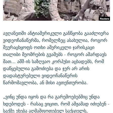
ᲒᲐᲛᲝᲘᲬᲔᲠᲔ
ᲛᲝᲚᲐᲞᲐᲠᲐᲙᲔ ᲢᲔᲥᲡᲢᲔᲑᲘ
ᲩᲔᲛᲘ ᲡᲘᲙᲕᲓᲘᲚᲘᲡ ᲛᲘᲖᲔᲖᲘᲐ COVID-19
ᲨᲘᲜ - ᲣᲪᲮᲝᲔᲗᲨᲘ
11 ᲬᲔᲚᲘ - 11 ᲐᲛᲑᲐᲕᲘ
ᲚᲘᲢᲔᲠᲐᲢᲣᲠᲣᲚᲘ ᲬᲐᲮᲜᲐᲒᲔᲑᲘ
ᲡᲐᲞᲐᲠᲚᲐᲛᲔᲜᲢᲝ ᲐᲠᲩᲔᲕᲜᲔᲑᲘᲡ ᲘᲡᲢᲝᲠᲘᲐ
ᲐᲛᲔᲠᲘᲙᲣᲚᲘ ᲛᲝᲗᲮᲠᲝᲑᲐ
ᲑᲐᲕᲨᲕᲔᲑᲘ ᲞᲠᲝᲡᲢᲘᲢᲣᲪᲘᲐᲨᲘ - ᲐᲛᲝᲣᲗᲥᲛᲔᲚᲘ ᲐᲛᲑᲐᲕᲘ
ავღანეთში ანტიამერიკული განწყობა გააძლიერა
რთე/რთ-ის ყველა საიტი
ვიდეოჩანაწერმა, რომელზეც ასახულია, როგორ
ᲘᲛᲞᲔᲠᲘᲐ ᲓᲐ ᲠᲐᲓᲘᲝ
5 ᲐᲛᲑᲐᲕᲘ - 20 ᲘᲕᲜᲘᲡᲡ ᲓᲐᲨᲐᲕᲔᲑᲣᲚᲔᲑᲘ
შეურაცხყოფს ოთხი ამერიკელი ჯარისკაცი
ᲐᲒᲕᲘᲡᲢᲝᲡ ᲝᲛᲘ
თალიბი მეომრების გვამებს - როგორ აშარდავს
ПРИВЕТ ᲙᲣᲚᲢᲣᲠᲐ
მათ... აშშ-ის საზღვაო კორპუსი აცხადებს, რომ
დაწყებულია გამოძიება და ჯერ არ არის
დადასტურებული ვიდეოჩანაწერის
წარმომავლობა, ან მისი ავთენთურობა.
„ვინც უნდა იყოს და რა გარემოებებშიც უნდა
ხდებოდეს - რასაც ვიცით, რომ ამჟამად იძიებენ -
საქმე ეხება აღმაშფოთებელ საქციელს,