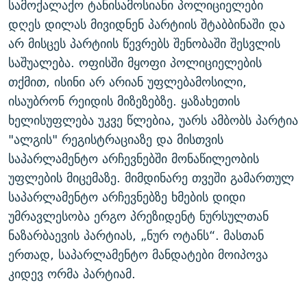
სამოქალაქო ტანისამოსიანი პოლიციელები
ᲒᲐᲛᲝᲘᲬᲔᲠᲔ
ᲛᲝᲚᲐᲞᲐᲠᲐᲙᲔ ᲢᲔᲥᲡᲢᲔᲑᲘ
ᲩᲔᲛᲘ ᲡᲘᲙᲕᲓᲘᲚᲘᲡ ᲛᲘᲖᲔᲖᲘᲐ COVID-19
დღეს დილას მივიდნენ პარტიის შტაბბინაში და
ᲨᲘᲜ - ᲣᲪᲮᲝᲔᲗᲨᲘ
11 ᲬᲔᲚᲘ - 11 ᲐᲛᲑᲐᲕᲘ
არ მისცეს პარტიის წევრებს შენობაში შესვლის
საშუალება. ოფისში მყოფი პოლიციელების
ᲚᲘᲢᲔᲠᲐᲢᲣᲠᲣᲚᲘ ᲬᲐᲮᲜᲐᲒᲔᲑᲘ
ᲡᲐᲞᲐᲠᲚᲐᲛᲔᲜᲢᲝ ᲐᲠᲩᲔᲕᲜᲔᲑᲘᲡ ᲘᲡᲢᲝᲠᲘᲐ
თქმით, ისინი არ არიან უფლებამოსილი,
ᲐᲛᲔᲠᲘᲙᲣᲚᲘ ᲛᲝᲗᲮᲠᲝᲑᲐ
ᲑᲐᲕᲨᲕᲔᲑᲘ ᲞᲠᲝᲡᲢᲘᲢᲣᲪᲘᲐᲨᲘ - ᲐᲛᲝᲣᲗᲥᲛᲔᲚᲘ ᲐᲛᲑᲐᲕᲘ
ისაუბრონ რეიდის მიზეზებზე. ყაზახეთის
რთე/რთ-ის ყველა საიტი
ᲘᲛᲞᲔᲠᲘᲐ ᲓᲐ ᲠᲐᲓᲘᲝ
5 ᲐᲛᲑᲐᲕᲘ - 20 ᲘᲕᲜᲘᲡᲡ ᲓᲐᲨᲐᲕᲔᲑᲣᲚᲔᲑᲘ
ხელისუფლება უკვე წლებია, უარს ამბობს პარტია
ᲐᲒᲕᲘᲡᲢᲝᲡ ᲝᲛᲘ
"ალგის" რეგისტრაციაზე და მისთვის
საპარლამენტო არჩევნებში მონაწილეობის
ПРИВЕТ ᲙᲣᲚᲢᲣᲠᲐ
უფლების მიცემაზე. მიმდინარე თვეში გამართულ
საპარლამენტო არჩევნებზე ხმების დიდი
უმრავლესობა ერგო პრეზიდენტ ნურსულთან
ნაზარბაევის პარტიას, „ნურ ოტანს“. მასთან
ერთად, საპარლამენტო მანდატები მოიპოვა
კიდევ ორმა პარტიამ.