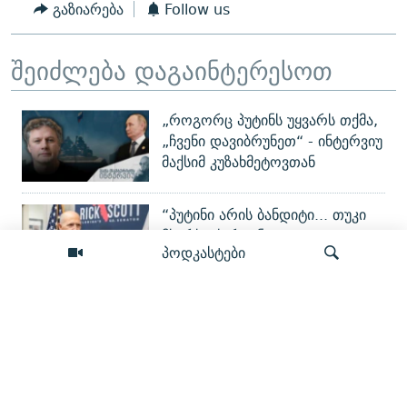
გაზიარება
Follow us
შეიძლება დაგაინტერესოთ
„როგორც პუტინს უყვარს თქმა,
„ჩვენი დავიბრუნეთ“ - ინტერვიუ
მაქსიმ კუზახმეტოვთან
“პუტინი არის ბანდიტი... თუკი
მხარს უჭერ, უნდა
პოდკასტები
დასანქცირდე” - სენატორი რიკ
სკოტი
გიორგი ბარამიძე: ვწუხვარ, თუ
პროპაგანდის წყალობით ჩემი
ძიება
ნათქვამი პატრიოტებმა
არასწორად გაიგეს