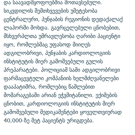
და საავადმყოფოებშია მოთავსებული.
ᲒᲐᲛᲝᲘᲬᲔᲠᲔ
ᲛᲝᲚᲐᲞᲐᲠᲐᲙᲔ ᲢᲔᲥᲡᲢᲔᲑᲘ
ᲩᲔᲛᲘ ᲡᲘᲙᲕᲓᲘᲚᲘᲡ ᲛᲘᲖᲔᲖᲘᲐ COVID-19
სიკვდილის შემთხვევების უმეტესობა
ᲨᲘᲜ - ᲣᲪᲮᲝᲔᲗᲨᲘ
11 ᲬᲔᲚᲘ - 11 ᲐᲛᲑᲐᲕᲘ
ცენტრალური, პუნჯაბის რეგიონის დედაქალაქ
ლაჰორში მოხდა. გავრცელებული ცნობებით,
ᲚᲘᲢᲔᲠᲐᲢᲣᲠᲣᲚᲘ ᲬᲐᲮᲜᲐᲒᲔᲑᲘ
ᲡᲐᲞᲐᲠᲚᲐᲛᲔᲜᲢᲝ ᲐᲠᲩᲔᲕᲜᲔᲑᲘᲡ ᲘᲡᲢᲝᲠᲘᲐ
მსხვერპლთა უმრავლესობა ღარიბი პაციენტი
ᲐᲛᲔᲠᲘᲙᲣᲚᲘ ᲛᲝᲗᲮᲠᲝᲑᲐ
ᲑᲐᲕᲨᲕᲔᲑᲘ ᲞᲠᲝᲡᲢᲘᲢᲣᲪᲘᲐᲨᲘ - ᲐᲛᲝᲣᲗᲥᲛᲔᲚᲘ ᲐᲛᲑᲐᲕᲘ
იყო, რომლებმაც უფასოდ მიიღეს
რთე/რთ-ის ყველა საიტი
ᲘᲛᲞᲔᲠᲘᲐ ᲓᲐ ᲠᲐᲓᲘᲝ
5 ᲐᲛᲑᲐᲕᲘ - 20 ᲘᲕᲜᲘᲡᲡ ᲓᲐᲨᲐᲕᲔᲑᲣᲚᲔᲑᲘ
ადგილობრივი, პუნჯაბის კარდიოლოგიის
ᲐᲒᲕᲘᲡᲢᲝᲡ ᲝᲛᲘ
ინსტიტუტის მიერ გამოშვებული გულის
პრეპარატები. პოლიციამ სამი ადგილობრივი
ПРИВЕТ ᲙᲣᲚᲢᲣᲠᲐ
ფარმაცევტული კომპანიის ხელმძღვანელები
დააპატიმრა, რომლებიც წამლებით
მომარაგებაში არიან ეჭვმიტანილი. ექიმების
ცნობით, კარდიოლოგიის ინსტიტუტის მიერ
გამოშვებული მედიკამენტები ყოველთვიურად
40,000-ზე მეტ პაციენტს ურიგდება.