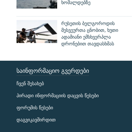
ხომალდებზე
რუსეთის ბელგოროდის
მესვეურთა ცნობით, ხუთი
ადამიანი ემსხვერპლა
დრონებით თავდასხმას
ᲡᲐᲘᲜᲤᲝᲠᲛᲐᲪᲘᲝ ᲒᲕᲔᲠᲓᲔᲑᲘ
ЭХО КАВКАЗА
ჩვენ შესახებ
ᲒᲐᲛᲝᲘᲬᲔᲠᲔ
პირადი ინფორმაციის დაცვის წესები
ფორუმის წესები
დაგვიკავშირდით
რთე/რთ-ის ყველა საიტი