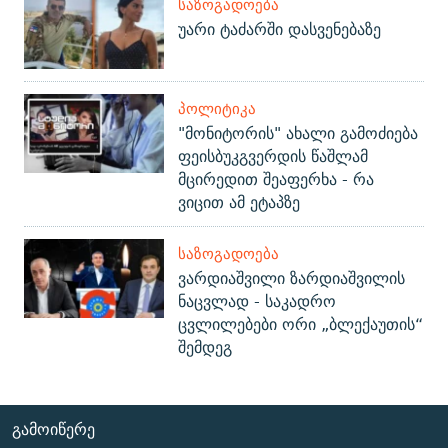
ᲡᲐᲖᲝᲒᲐᲓᲝᲔᲑᲐ
უარი ტაძარში დასვენებაზე
ᲞᲝᲚᲘᲢᲘᲙᲐ
"მონიტორის" ახალი გამოძიება
ფეისბუკგვერდის წაშლამ
მცირედით შეაფერხა - რა
ვიცით ამ ეტაპზე
ᲡᲐᲖᲝᲒᲐᲓᲝᲔᲑᲐ
ვარდიაშვილი ზარდიაშვილის
ნაცვლად - საკადრო
ცვლილებები ორი „ბლექაუთის“
შემდეგ
ᲒᲐᲛᲝᲘᲬᲔᲠᲔ