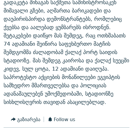
გადაკეტა შინაგან საქმეთა სამინისტროსაკენ
ᲒᲐᲛᲝᲘᲬᲔᲠᲔ
ᲛᲝᲚᲐᲞᲐᲠᲐᲙᲔ ᲢᲔᲥᲡᲢᲔᲑᲘ
ᲩᲔᲛᲘ ᲡᲘᲙᲕᲓᲘᲚᲘᲡ ᲛᲘᲖᲔᲖᲘᲐ COVID-19
მიმავალი გზები, აღმართა ბარიკადები და
ᲨᲘᲜ - ᲣᲪᲮᲝᲔᲗᲨᲘ
11 ᲬᲔᲚᲘ - 11 ᲐᲛᲑᲐᲕᲘ
დაუპირისპირდა დემონსტრანტებს, რომლებიც
ქვებსა და აალებად ყუმბარებს ისროდნენ.
ᲚᲘᲢᲔᲠᲐᲢᲣᲠᲣᲚᲘ ᲬᲐᲮᲜᲐᲒᲔᲑᲘ
ᲡᲐᲞᲐᲠᲚᲐᲛᲔᲜᲢᲝ ᲐᲠᲩᲔᲕᲜᲔᲑᲘᲡ ᲘᲡᲢᲝᲠᲘᲐ
შეტაკებები დაიწყო მას შემდეგ, რაც ოთხშაბათს
ᲐᲛᲔᲠᲘᲙᲣᲚᲘ ᲛᲝᲗᲮᲠᲝᲑᲐ
ᲑᲐᲕᲨᲕᲔᲑᲘ ᲞᲠᲝᲡᲢᲘᲢᲣᲪᲘᲐᲨᲘ - ᲐᲛᲝᲣᲗᲥᲛᲔᲚᲘ ᲐᲛᲑᲐᲕᲘ
74 ადამიანი შეიწირა საფეხბურთო მატჩის
რთე/რთ-ის ყველა საიტი
ᲘᲛᲞᲔᲠᲘᲐ ᲓᲐ ᲠᲐᲓᲘᲝ
5 ᲐᲛᲑᲐᲕᲘ - 20 ᲘᲕᲜᲘᲡᲡ ᲓᲐᲨᲐᲕᲔᲑᲣᲚᲔᲑᲘ
შემდგომმა ძალადობამ ქალაქ პორტ საიდის
ᲐᲒᲕᲘᲡᲢᲝᲡ ᲝᲛᲘ
სტადიოზე. მას შემდეგ კაიროსა და ქალაქ სუეცში
კიდევ, სულ ცოტა, 12 ადამიანი დაიღუპა.
ПРИВЕТ ᲙᲣᲚᲢᲣᲠᲐ
საპროტესტო აქციების მონაწილეები ეგვიპტის
სამხედრო მმართველებსა და პოლიციას
ადანაშაულებენ უმოქმედობაში, სტადიონზე
სისხლისღვრის თავიდან ასაცილებლად.
გაზიარება
Follow us