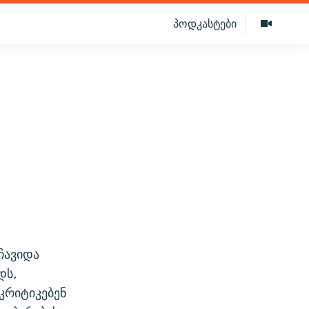
პოდკასტები
ჩავიდა
დს,
კრიტიკებენ