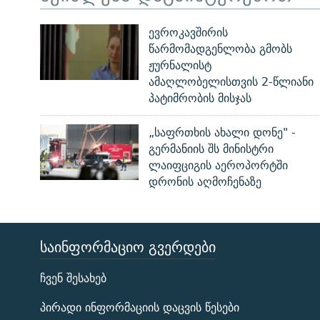
ევროკავშირის
წარმომადგენლობა გმობს
ჟურნალისტ
ამაღლობელისთვის 2-წლიანი
პატიმრობის მისჯას
„საფრთხის ახალი დონე" -
გერმანიის შს მინისტრი
ლაიფციგის აეროპორტში
დრონის აღმოჩენაზე
ᲡᲐᲘᲜᲤᲝᲠᲛᲐᲪᲘᲝ ᲒᲕᲔᲠᲓᲔᲑᲘ
ЭХО КАВКАЗА
ჩვენ შესახებ
ᲒᲐᲛᲝᲘᲬᲔᲠᲔ
პირადი ინფორმაციის დაცვის წესები