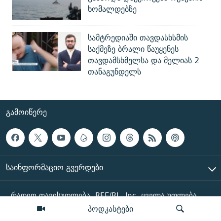
ხომალდებზე
სამტრედიაში თავდასხსმის
საქმეზე ბრალი წაუყენეს
თავდამსხმელსა და მელიას 2
თანაგუნდელს
ᲒᲐᲛᲝᲘᲬᲔᲠᲔ
ᲡᲐᲘᲜᲤᲝᲠᲛᲐᲪᲘᲝ ᲒᲕᲔᲠᲓᲔᲑᲘ
რადიო თავისუფლება, RFE/RL, Inc. ყველა უფლება
დაცულია
პოდკასტები