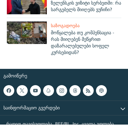
ზელენსკის ვიზიტი სერბეთში: რა
სარგებელს მიიღებს ვუჩიჩი?
ᲡᲐᲖᲝᲒᲐᲓᲝᲔᲑᲐ
მოწყალება თუ კომპენსაცია -
რას მიიღებენ მეწყრით
დაზარალებულები სოფელ
კურსებიდან?
ᲒᲐᲛᲝᲘᲬᲔᲠᲔ
ᲡᲐᲘᲜᲤᲝᲠᲛᲐᲪᲘᲝ ᲒᲕᲔᲠᲓᲔᲑᲘ
რადიო თავისუფლება, RFE/RL, Inc. ყველა უფლება