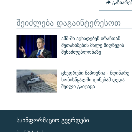
გაზიარე
შეიძლება დაგაინტერესოთ
აშშ-ში აცხადებენ ირანთან
შეთანხმების მალე მიღწევის
შესაძლებლობაზე
ცხედრები ნაპოვნია - მდინარე
ხობისწყალში დინებამ დედა-
შვილი გაიტაცა
ᲡᲐᲘᲜᲤᲝᲠᲛᲐᲪᲘᲝ ᲒᲕᲔᲠᲓᲔᲑᲘ
ЭХО КАВКАЗА