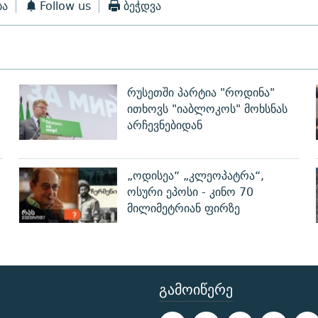
ბა
Follow us
ბეჭდვა
რუსეთში პარტია "როდინა"
ითხოვს "იაბლოკოს" მოხსნას
არჩევნებიდან
„ოდისეა“ „კლეოპატრა“,
ოსური ეპოსი - კინო 70
მილიმეტრიან ფირზე
ᲒᲐᲛᲝᲘᲬᲔᲠᲔ