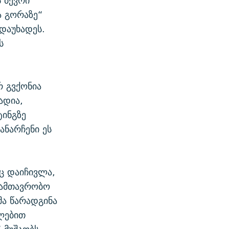
 ბევრი
ა გორაზე“
დაუხადეს.
ს
რ გვქონია
ადია,
ტინგზე
ანარჩენი ეს
ნც დაიჩივლა,
სამთავრობო
მა წარადგინა
ულებით