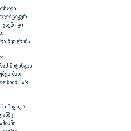
როზოვი
პოლიტიკურ
ესენი კი
ლო
ა შეიკრიბა:
ყო
რამ მიტინგის
უმცა მათ
როსიამ“ არ
ნი მივიდა.
დანზე,
ამიანი