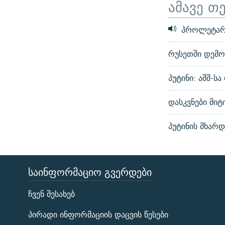
ამავე თ
პროლეტარებ
რუსეთში დემო
პუტინი: აშშ-ს
დასკვნები მიტ
პუტინის მხარდ
ᲡᲐᲘᲜᲤᲝᲠᲛᲐᲪᲘᲝ ᲒᲕᲔᲠᲓᲔᲑᲘ
ЭХО КАВКАЗА
ჩვენ შესახებ
ᲒᲐᲛᲝᲘᲬᲔᲠᲔ
პირადი ინფორმაციის დაცვის წესები