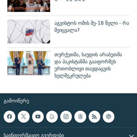
აგვისტოს ომის მე-18 წელი - რა
შეიცვალა?
თურქეთმა, საუდის არაბეთმა
და პაკისტანმა გააფორმეს
ერთობლივი თავდაცვის
ხელშეკრულება
ᲒᲐᲛᲝᲘᲬᲔᲠᲔ
ᲡᲐᲘᲜᲤᲝᲠᲛᲐᲪᲘᲝ ᲒᲕᲔᲠᲓᲔᲑᲘ