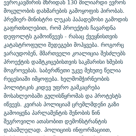
ევროკავშირის მხრიდან 130 მილიარდი ევროს
ᲒᲐᲛᲝᲘᲬᲔᲠᲔ
ᲛᲝᲚᲐᲞᲐᲠᲐᲙᲔ ᲢᲔᲥᲡᲢᲔᲑᲘ
ᲩᲔᲛᲘ ᲡᲘᲙᲕᲓᲘᲚᲘᲡ ᲛᲘᲖᲔᲖᲘᲐ COVID-19
მოცულობის დახმარების გამოყოფის პირობას.
ᲨᲘᲜ - ᲣᲪᲮᲝᲔᲗᲨᲘ
11 ᲬᲔᲚᲘ - 11 ᲐᲛᲑᲐᲕᲘ
პრემიერ-მინისტრი ლუკას პაპადემოსი გამოდის
გაფრთხილებით, რომ პროექტის ჩავარდნა
ᲚᲘᲢᲔᲠᲐᲢᲣᲠᲣᲚᲘ ᲬᲐᲮᲜᲐᲒᲔᲑᲘ
ᲡᲐᲞᲐᲠᲚᲐᲛᲔᲜᲢᲝ ᲐᲠᲩᲔᲕᲜᲔᲑᲘᲡ ᲘᲡᲢᲝᲠᲘᲐ
დეფოლტს გამოიწვევს - რასაც ქვეყნისთვის
ᲐᲛᲔᲠᲘᲙᲣᲚᲘ ᲛᲝᲗᲮᲠᲝᲑᲐ
ᲑᲐᲕᲨᲕᲔᲑᲘ ᲞᲠᲝᲡᲢᲘᲢᲣᲪᲘᲐᲨᲘ - ᲐᲛᲝᲣᲗᲥᲛᲔᲚᲘ ᲐᲛᲑᲐᲕᲘ
კატასტროფული შედეგები მოჰყვება. როგორც
რთე/რთ-ის ყველა საიტი
ᲘᲛᲞᲔᲠᲘᲐ ᲓᲐ ᲠᲐᲓᲘᲝ
5 ᲐᲛᲑᲐᲕᲘ - 20 ᲘᲕᲜᲘᲡᲡ ᲓᲐᲨᲐᲕᲔᲑᲣᲚᲔᲑᲘ
ვარაუდობენ, მმართველი კოალიცია შესძლებს
ᲐᲒᲕᲘᲡᲢᲝᲡ ᲝᲛᲘ
პროექტის დამტკიცებისთვის საკმარისი ხმების
მოგროვებას. საბერძნეთი უკვე მეხუთე წელია
ПРИВЕТ ᲙᲣᲚᲢᲣᲠᲐ
რეცესიაში იმყოფება. ხელმომჭირნეობის
პოლიტიკის კიდევ უფრო გამკაცრება
მოსახლეობაში გულისწყრომას და პროტესტს
იწვევს. კვირას პოლიციამ ცრემლმდენი გაზი
გამოიყენა პარლამენტის შენობის წინ
შეგროვილი ათასობით დემონსტრანტის
დასაშლელად. პოლიციის ინფორმაციით,