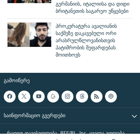
გერმანიის, იტალიისა და დიდი
ბრიტანეთის საგარეო უწყებები
პროკურატურა ავალიანის
საქმეზე დაკავებული ორი
არასრულწლოვანისთვის
პატიმრობის შეფარდებას
მოითხოვს
ᲒᲐᲛᲝᲘᲬᲔᲠᲔ
ᲡᲐᲘᲜᲤᲝᲠᲛᲐᲪᲘᲝ ᲒᲕᲔᲠᲓᲔᲑᲘ
რადიო თავისუფლება, RFE/RL, Inc. ყველა უფლება