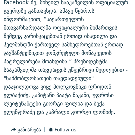
Facebook-ზე, მიხეილ სააკაშვილის ოფიციალურ
ᲒᲐᲛᲝᲘᲬᲔᲠᲔ
ᲛᲝᲚᲐᲞᲐᲠᲐᲙᲔ ᲢᲔᲥᲡᲢᲔᲑᲘ
ᲩᲔᲛᲘ ᲡᲘᲙᲕᲓᲘᲚᲘᲡ ᲛᲘᲖᲔᲖᲘᲐ COVID-19
გვერდზე განთავსდა. ამავე წყაროს
ᲨᲘᲜ - ᲣᲪᲮᲝᲔᲗᲨᲘ
11 ᲬᲔᲚᲘ - 11 ᲐᲛᲑᲐᲕᲘ
ინფორმაციით, ”საქართველოს
მთავარსარდალმა ოფიციალური მიმართვის
ᲚᲘᲢᲔᲠᲐᲢᲣᲠᲣᲚᲘ ᲬᲐᲮᲜᲐᲒᲔᲑᲘ
ᲡᲐᲞᲐᲠᲚᲐᲛᲔᲜᲢᲝ ᲐᲠᲩᲔᲕᲜᲔᲑᲘᲡ ᲘᲡᲢᲝᲠᲘᲐ
შემდეგ ჯარისკაცებთან ერთად ისადილა და
ᲐᲛᲔᲠᲘᲙᲣᲚᲘ ᲛᲝᲗᲮᲠᲝᲑᲐ
ᲑᲐᲕᲨᲕᲔᲑᲘ ᲞᲠᲝᲡᲢᲘᲢᲣᲪᲘᲐᲨᲘ - ᲐᲛᲝᲣᲗᲥᲛᲔᲚᲘ ᲐᲛᲑᲐᲕᲘ
ჰელმანდში ქართველ სამხედროებთან ერთად
რთე/რთ-ის ყველა საიტი
ᲘᲛᲞᲔᲠᲘᲐ ᲓᲐ ᲠᲐᲓᲘᲝ
5 ᲐᲛᲑᲐᲕᲘ - 20 ᲘᲕᲜᲘᲡᲡ ᲓᲐᲨᲐᲕᲔᲑᲣᲚᲔᲑᲘ
ჯავშანტექნიკით კონკრეტული მონაკვეთის
ᲐᲒᲕᲘᲡᲢᲝᲡ ᲝᲛᲘ
პატრულირება მოახდინა.” პრეზიდენტმა
სააკაშვილმა თავდაცვის უწყებრივი მედლებით -
ПРИВЕТ ᲙᲣᲚᲢᲣᲠᲐ
"სამშობლოსათვის თავდადებული" -
დააჯილდოვა ვიცე პოლკოვნიკი ფრიდონ
ელბაქიძე, კაპიტანი პაატა ნაკანი, უფროსი
ლეიტენანტები გიორგი ფილია და ბექა
ელენჯერაძე და კაპრალი გიორგი ლომიძე.
გაზიარება
Follow us