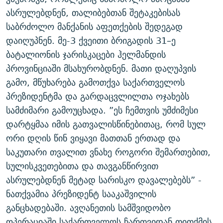
ᲒᲐᲛᲝᲘᲬᲔᲠᲔ
ᲛᲝᲚᲐᲞᲐᲠᲐᲙᲔ ᲢᲔᲥᲡᲢᲔᲑᲘ
ᲩᲔᲛᲘ ᲡᲘᲙᲕᲓᲘᲚᲘᲡ ᲛᲘᲖᲔᲖᲘᲐ COVID-19
ასრულებდნენ, თალიბებთან შეტაკებისას
საბრძოლო მანქანის აფეთქების შედეგად
ᲨᲘᲜ - ᲣᲪᲮᲝᲔᲗᲨᲘ
11 ᲬᲔᲚᲘ - 11 ᲐᲛᲑᲐᲕᲘ
დაიღუპნენ. მე-3 ქვეითი ბრიგადის 31–ე
ᲚᲘᲢᲔᲠᲐᲢᲣᲠᲣᲚᲘ ᲬᲐᲮᲜᲐᲒᲔᲑᲘ
ᲡᲐᲞᲐᲠᲚᲐᲛᲔᲜᲢᲝ ᲐᲠᲩᲔᲕᲜᲔᲑᲘᲡ ᲘᲡᲢᲝᲠᲘᲐ
ბატალიონის ჯარისკაცები ჰელმანდის
ᲐᲛᲔᲠᲘᲙᲣᲚᲘ ᲛᲝᲗᲮᲠᲝᲑᲐ
ᲑᲐᲕᲨᲕᲔᲑᲘ ᲞᲠᲝᲡᲢᲘᲢᲣᲪᲘᲐᲨᲘ - ᲐᲛᲝᲣᲗᲥᲛᲔᲚᲘ ᲐᲛᲑᲐᲕᲘ
პროვინციაში მსახურობდნენ. მათი დაღუპვის
რთე/რთ-ის ყველა საიტი
გამო, მწუხარება გამოთქვა საქართველოს
ᲘᲛᲞᲔᲠᲘᲐ ᲓᲐ ᲠᲐᲓᲘᲝ
5 ᲐᲛᲑᲐᲕᲘ - 20 ᲘᲕᲜᲘᲡᲡ ᲓᲐᲨᲐᲕᲔᲑᲣᲚᲔᲑᲘ
პრეზიდენტმა და გარდაცვლილთა ოჯახებს
ᲐᲒᲕᲘᲡᲢᲝᲡ ᲝᲛᲘ
სამძიმარი გამოუცხადა. ”ეს ჩემთვის უმძიმესი
ПРИВЕТ ᲙᲣᲚᲢᲣᲠᲐ
დარტყმაა იმის გათვალისწინებითაც, რომ სულ
ორი დღის წინ ვიყავი მათთან ერთად და
საკუთარი თვალით ვნახე როგორი შემართებით,
სულისკვეთებითა და თავგანწირვით
ასრულებდნენ მეტად სარისკო დავალებებს” -
ნათქვამია პრეზიდენტ სააკაშვილის
განცხადებაში. ავღანეთის სამშვიდობო
ოპერაციაში საქართველოს ჩართვიდან თითქმის