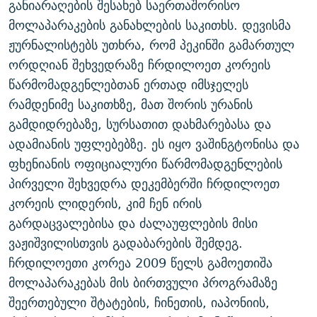
განიარაღების შესახებ საერთაშორისო
ᲒᲐᲛᲝᲘᲬᲔᲠᲔ
ᲛᲝᲚᲐᲞᲐᲠᲐᲙᲔ ᲢᲔᲥᲡᲢᲔᲑᲘ
ᲩᲔᲛᲘ ᲡᲘᲙᲕᲓᲘᲚᲘᲡ ᲛᲘᲖᲔᲖᲘᲐ COVID-19
მოლაპარაკების განახლების საკითხს. დევისმა
ᲨᲘᲜ - ᲣᲪᲮᲝᲔᲗᲨᲘ
11 ᲬᲔᲚᲘ - 11 ᲐᲛᲑᲐᲕᲘ
ჟურნალისტებს უთხრა, რომ პეკინში გამართულ
ორდღიან შეხვედრაზე ჩრდილოეთ კორეის
ᲚᲘᲢᲔᲠᲐᲢᲣᲠᲣᲚᲘ ᲬᲐᲮᲜᲐᲒᲔᲑᲘ
ᲡᲐᲞᲐᲠᲚᲐᲛᲔᲜᲢᲝ ᲐᲠᲩᲔᲕᲜᲔᲑᲘᲡ ᲘᲡᲢᲝᲠᲘᲐ
წარმომადგენლებთან ერთად იმსჯელეს
ᲐᲛᲔᲠᲘᲙᲣᲚᲘ ᲛᲝᲗᲮᲠᲝᲑᲐ
ᲑᲐᲕᲨᲕᲔᲑᲘ ᲞᲠᲝᲡᲢᲘᲢᲣᲪᲘᲐᲨᲘ - ᲐᲛᲝᲣᲗᲥᲛᲔᲚᲘ ᲐᲛᲑᲐᲕᲘ
რამდენიმე საკითხზე, მათ შორის ურანის
რთე/რთ-ის ყველა საიტი
ᲘᲛᲞᲔᲠᲘᲐ ᲓᲐ ᲠᲐᲓᲘᲝ
5 ᲐᲛᲑᲐᲕᲘ - 20 ᲘᲕᲜᲘᲡᲡ ᲓᲐᲨᲐᲕᲔᲑᲣᲚᲔᲑᲘ
გამდიდრებაზე, სურსათით დახმარებასა და
ᲐᲒᲕᲘᲡᲢᲝᲡ ᲝᲛᲘ
ადამიანის უფლებებზე. ეს იყო ვაშინგტონისა და
ფხენიანის ოფიციალური წარმომადგენლების
ПРИВЕТ ᲙᲣᲚᲢᲣᲠᲐ
პირველი შეხვედრა დეკემბერში ჩრდილოეთ
კორეის ლიდერის, კიმ ჩენ ირის
გარდაცვალებისა და ძალაუფლების მისი
ვაჟიშვილისთვის გადაბარების შემდეგ.
ჩრდილოეთი კორეა 2009 წელს გამოეთიშა
მოლაპარაკებას მის ბირთვული პროგრამაზე
შეერთებული შტატების, ჩინეთის, იაპონიის,