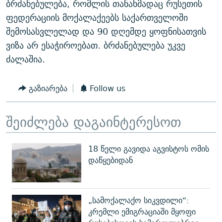
ბრძანებულება, რომლის თანახმადაც რუსეთის
ᲒᲐᲛᲝᲘᲬᲔᲠᲔ
ᲛᲝᲚᲐᲞᲐᲠᲐᲙᲔ ᲢᲔᲥᲡᲢᲔᲑᲘ
ᲩᲔᲛᲘ ᲡᲘᲙᲕᲓᲘᲚᲘᲡ ᲛᲘᲖᲔᲖᲘᲐ COVID-19
ფედერაციის მოქალაქეებს საქართველოში
ᲨᲘᲜ - ᲣᲪᲮᲝᲔᲗᲨᲘ
11 ᲬᲔᲚᲘ - 11 ᲐᲛᲑᲐᲕᲘ
შემოსასვლელად და 90 დღემდე ყოფნისათვის
ვიზა არ ესაჭიროებათ. ბრძანებულება უკვე
ᲚᲘᲢᲔᲠᲐᲢᲣᲠᲣᲚᲘ ᲬᲐᲮᲜᲐᲒᲔᲑᲘ
ᲡᲐᲞᲐᲠᲚᲐᲛᲔᲜᲢᲝ ᲐᲠᲩᲔᲕᲜᲔᲑᲘᲡ ᲘᲡᲢᲝᲠᲘᲐ
ძალაშია.
ᲐᲛᲔᲠᲘᲙᲣᲚᲘ ᲛᲝᲗᲮᲠᲝᲑᲐ
ᲑᲐᲕᲨᲕᲔᲑᲘ ᲞᲠᲝᲡᲢᲘᲢᲣᲪᲘᲐᲨᲘ - ᲐᲛᲝᲣᲗᲥᲛᲔᲚᲘ ᲐᲛᲑᲐᲕᲘ
რთე/რთ-ის ყველა საიტი
ᲘᲛᲞᲔᲠᲘᲐ ᲓᲐ ᲠᲐᲓᲘᲝ
5 ᲐᲛᲑᲐᲕᲘ - 20 ᲘᲕᲜᲘᲡᲡ ᲓᲐᲨᲐᲕᲔᲑᲣᲚᲔᲑᲘ
გაზიარება
Follow us
ᲐᲒᲕᲘᲡᲢᲝᲡ ᲝᲛᲘ
ПРИВЕТ ᲙᲣᲚᲢᲣᲠᲐ
შეიძლება დაგაინტერესოთ
18 წელი გავიდა აგვისტოს ომის
დაწყებიდან
„სამოქალაქო სიკვდილი“:
კრემლი ემიგრაციაში მყოფი