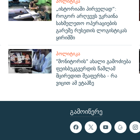
ᲞᲝᲚᲘᲢᲘᲙᲐ
„ისტორიაში პირველად“:
როგორ არღვევს უკრაინა
სახმელეთო ოპერაციების
გარეშე რუსეთის ლოგისტიკას
ყირიმში
ᲞᲝᲚᲘᲢᲘᲙᲐ
"მონიტორის" ახალი გამოძიება
ფეისბუკგვერდის წაშლამ
მცირედით შეაფერხა - რა
ვიცით ამ ეტაპზე
ᲒᲐᲛᲝᲘᲬᲔᲠᲔ