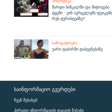
ᲞᲝᲚᲘᲢᲘᲙᲐ
შარდი ხინკალში და მიტოვება
ტყეში - ვინ ავრცელებს ფეიკებს
რუს ტურისტებზე?
ᲡᲐᲖᲝᲒᲐᲓᲝᲔᲑᲐ
უარი ტაძარში დასვენებაზე
ᲡᲐᲘᲜᲤᲝᲠᲛᲐᲪᲘᲝ ᲒᲕᲔᲠᲓᲔᲑᲘ
ЭХО КАВКАЗА
ჩვენ შესახებ
ᲒᲐᲛᲝᲘᲬᲔᲠᲔ
პირადი ინფორმაციის დაცვის წესები