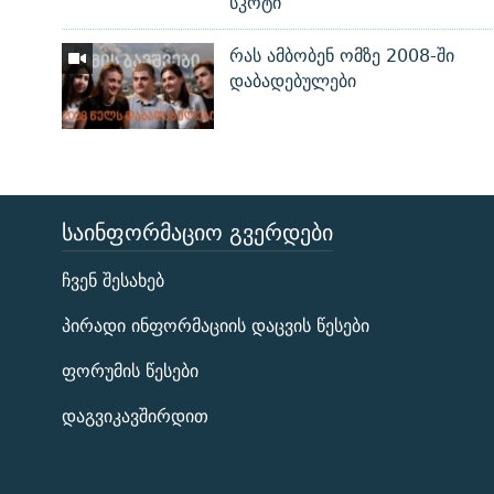
სკოტი
რას ამბობენ ომზე 2008-ში
დაბადებულები
ᲡᲐᲘᲜᲤᲝᲠᲛᲐᲪᲘᲝ ᲒᲕᲔᲠᲓᲔᲑᲘ
ЭХО КАВКАЗА
ჩვენ შესახებ
ᲒᲐᲛᲝᲘᲬᲔᲠᲔ
პირადი ინფორმაციის დაცვის წესები
ფორუმის წესები
დაგვიკავშირდით
რთე/რთ-ის ყველა საიტი