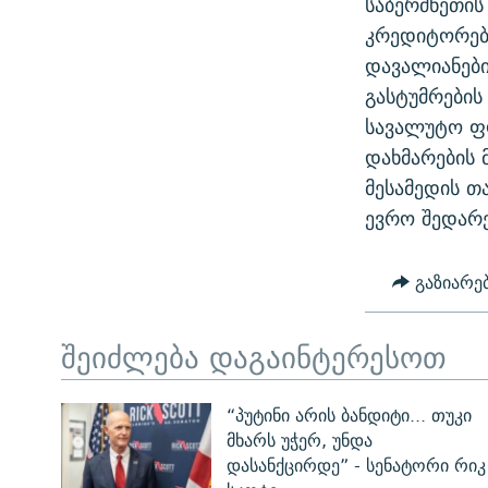
საბერძნეთის
ᲛᲝᲚᲐᲞᲐᲠᲐᲙᲔ ᲢᲔᲥᲡᲢᲔᲑᲘ
ᲩᲔᲛᲘ ᲡᲘᲙᲕᲓᲘᲚᲘᲡ ᲛᲘᲖᲔᲖᲘᲐ COVID-19
კრედიტორებ
ᲨᲘᲜ - ᲣᲪᲮᲝᲔᲗᲨᲘ
დავალიანებ
11 ᲬᲔᲚᲘ - 11 ᲐᲛᲑᲐᲕᲘ
ᲚᲘᲢᲔᲠᲐᲢᲣᲠᲣᲚᲘ ᲬᲐᲮᲜᲐᲒᲔᲑᲘ
გასტუმრების
ᲡᲐᲞᲐᲠᲚᲐᲛᲔᲜᲢᲝ ᲐᲠᲩᲔᲕᲜᲔᲑᲘᲡ ᲘᲡᲢᲝᲠᲘᲐ
ᲐᲛᲔᲠᲘᲙᲣᲚᲘ ᲛᲝᲗᲮᲠᲝᲑᲐ
სავალუტო ფ
ᲑᲐᲕᲨᲕᲔᲑᲘ ᲞᲠᲝᲡᲢᲘᲢᲣᲪᲘᲐᲨᲘ -
დახმარების 
ᲘᲛᲞᲔᲠᲘᲐ ᲓᲐ ᲠᲐᲓᲘᲝ
ᲐᲛᲝᲣᲗᲥᲛᲔᲚᲘ ᲐᲛᲑᲐᲕᲘ
მესამედის თ
5 ᲐᲛᲑᲐᲕᲘ - 20 ᲘᲕᲜᲘᲡᲡ ᲓᲐᲨᲐᲕᲔᲑᲣᲚᲔᲑᲘ
ევრო შედარ
ᲐᲒᲕᲘᲡᲢᲝᲡ ᲝᲛᲘ
გაზიარე
ПРИВЕТ ᲙᲣᲚᲢᲣᲠᲐ
შეიძლება დაგაინტერესოთ
“პუტინი არის ბანდიტი... თუკი
მხარს უჭერ, უნდა
დასანქცირდე” - სენატორი რიკ