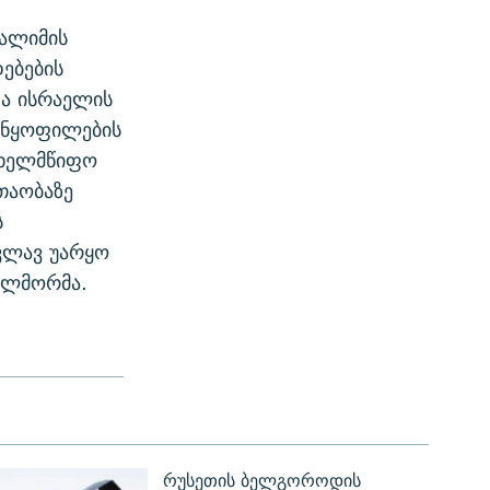
სალიმის
ებების
და ისრაელის
განყოფილების
სახელმწიფო
თაობაზე
ს
ვლავ უარყო
ალმორმა.
რუსეთის ბელგოროდის