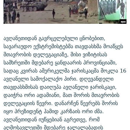
ᲒᲐᲛᲝᲘᲬᲔᲠᲔ
ᲛᲝᲚᲐᲞᲐᲠᲐᲙᲔ ᲢᲔᲥᲡᲢᲔᲑᲘ
ᲩᲔᲛᲘ ᲡᲘᲙᲕᲓᲘᲚᲘᲡ ᲛᲘᲖᲔᲖᲘᲐ COVID-19
ᲨᲘᲜ - ᲣᲪᲮᲝᲔᲗᲨᲘ
11 ᲬᲔᲚᲘ - 11 ᲐᲛᲑᲐᲕᲘ
ᲚᲘᲢᲔᲠᲐᲢᲣᲠᲣᲚᲘ ᲬᲐᲮᲜᲐᲒᲔᲑᲘ
ᲡᲐᲞᲐᲠᲚᲐᲛᲔᲜᲢᲝ ᲐᲠᲩᲔᲕᲜᲔᲑᲘᲡ ᲘᲡᲢᲝᲠᲘᲐ
ᲐᲛᲔᲠᲘᲙᲣᲚᲘ ᲛᲝᲗᲮᲠᲝᲑᲐ
ᲑᲐᲕᲨᲕᲔᲑᲘ ᲞᲠᲝᲡᲢᲘᲢᲣᲪᲘᲐᲨᲘ - ᲐᲛᲝᲣᲗᲥᲛᲔᲚᲘ ᲐᲛᲑᲐᲕᲘ
ავღანეთიდან გავრცელებული ცნობებით,
რთე/რთ-ის ყველა საიტი
სავარაუდო ექსტრემისტებმა თავდასხმა მოაწყეს
ᲘᲛᲞᲔᲠᲘᲐ ᲓᲐ ᲠᲐᲓᲘᲝ
5 ᲐᲛᲑᲐᲕᲘ - 20 ᲘᲕᲜᲘᲡᲡ ᲓᲐᲨᲐᲕᲔᲑᲣᲚᲔᲑᲘ
მთავრობის დელეგაციაზე, მისი ვიზიტისას
ᲐᲒᲕᲘᲡᲢᲝᲡ ᲝᲛᲘ
სამხრეთში მდებარე ყანდაარის პროვინციაში,
ПРИВЕТ ᲙᲣᲚᲢᲣᲠᲐ
სადაც კვირას ამერიკელმა ჯარისკაცმა მოკლა 16
ავღანელი სამოქალაქო პირი. დღევანდელი
თავდასხმისას დაიღუპა ავღანელი ჯარისკაცი,
დაიჭრა ორი ადამიანი, მათ შორის მთავრობის
დელეგაციის წევრი. დანარჩენ წევრებს შორის
იყო პრეზიდენტ ჰამიდ კარზაის ორი ძმა.
ავღანეთიდან იუწყებიან აგრეთვე, რომ
აღმოსავლეთში მდებარე ჯალალაბადის