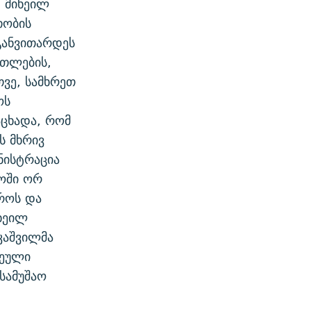
, მიხეილ
თობის
განვითარდეს
ათლების,
თვე, სამხრეთ
ოს
აცხადა, რომ
ს მხრივ
ნისტრაცია
ლოში ორ
როს და
იხეილ
კაშვილმა
სეული
სამუშაო