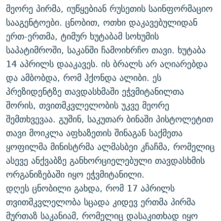
მეორე პირმა, იუწყებიან რუსეთის საინფორმაციო
ᲒᲐᲛᲝᲘᲬᲔᲠᲔ
ᲛᲝᲚᲐᲞᲐᲠᲐᲙᲔ ᲢᲔᲥᲡᲢᲔᲑᲘ
ᲩᲔᲛᲘ ᲡᲘᲙᲕᲓᲘᲚᲘᲡ ᲛᲘᲖᲔᲖᲘᲐ COVID-19
სააგენტოები. ცნობით, ოთხი დაკავებულიდან
ᲨᲘᲜ - ᲣᲪᲮᲝᲔᲗᲨᲘ
11 ᲬᲔᲚᲘ - 11 ᲐᲛᲑᲐᲕᲘ
ერთ-ერთმა, ტიმურ ხუტაბამ სოხუმის
ᲚᲘᲢᲔᲠᲐᲢᲣᲠᲣᲚᲘ ᲬᲐᲮᲜᲐᲒᲔᲑᲘ
ᲡᲐᲞᲐᲠᲚᲐᲛᲔᲜᲢᲝ ᲐᲠᲩᲔᲕᲜᲔᲑᲘᲡ ᲘᲡᲢᲝᲠᲘᲐ
საპატიმროში, საკანში ჩამოიხრჩო თავი. ხუტაბა
14 აპრილს დააკავეს. ის ბრალს არ აღიარებდა
ᲐᲛᲔᲠᲘᲙᲣᲚᲘ ᲛᲝᲗᲮᲠᲝᲑᲐ
ᲑᲐᲕᲨᲕᲔᲑᲘ ᲞᲠᲝᲡᲢᲘᲢᲣᲪᲘᲐᲨᲘ - ᲐᲛᲝᲣᲗᲥᲛᲔᲚᲘ ᲐᲛᲑᲐᲕᲘ
რთე/რთ-ის ყველა საიტი
და ამბობდა, რომ ჰქონდა ალიბი. ეს
ᲘᲛᲞᲔᲠᲘᲐ ᲓᲐ ᲠᲐᲓᲘᲝ
5 ᲐᲛᲑᲐᲕᲘ - 20 ᲘᲕᲜᲘᲡᲡ ᲓᲐᲨᲐᲕᲔᲑᲣᲚᲔᲑᲘ
პრეზიდენტზე თავდასხმაში ეჭვმიტანილთა
ᲐᲒᲕᲘᲡᲢᲝᲡ ᲝᲛᲘ
შორის, თვითმკვლელობის უკვე მეორე
ПРИВЕТ ᲙᲣᲚᲢᲣᲠᲐ
შემთხვევაა. გუშინ, საკუთარ ბინაში პისტოლეტით
თავი მოიკლა აფხაზეთის შინაგან საქმეთა
ყოფილმა მინისტრმა ალმასბეი კჩაჩმა, რომელიც
ასევე ანქვაბზე განხორციელებული თავდასხმის
ორგანიზებაში იყო ეჭვმიტანილი.
დღეს ცნობილი გახდა, რომ 17 აპრილს
თვითმკვლელობა სცადა კიდევ ერთმა პირმა
მურთაზ საკანიამ, რომელიც დასაკითხად იყო