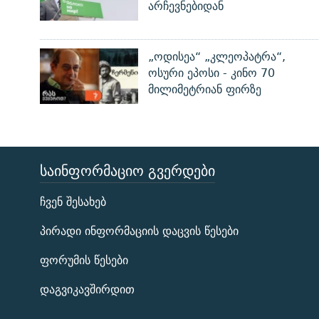
არჩევნებიდან
„ოდისეა“ „კლეოპატრა“,
ოსური ეპოსი - კინო 70
მილიმეტრიან ფირზე
ᲡᲐᲘᲜᲤᲝᲠᲛᲐᲪᲘᲝ ᲒᲕᲔᲠᲓᲔᲑᲘ
ЭХО КАВКАЗА
ჩვენ შესახებ
ᲒᲐᲛᲝᲘᲬᲔᲠᲔ
პირადი ინფორმაციის დაცვის წესები
ფორუმის წესები
დაგვიკავშირდით
რთე/რთ-ის ყველა საიტი