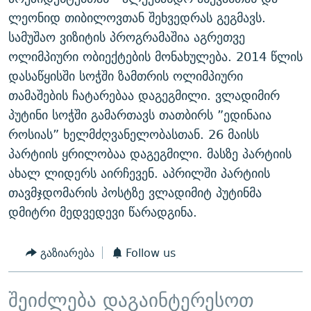
ᲒᲐᲛᲝᲘᲬᲔᲠᲔ
ᲛᲝᲚᲐᲞᲐᲠᲐᲙᲔ ᲢᲔᲥᲡᲢᲔᲑᲘ
ᲩᲔᲛᲘ ᲡᲘᲙᲕᲓᲘᲚᲘᲡ ᲛᲘᲖᲔᲖᲘᲐ COVID-19
ლეონიდ თიბილოვთან შეხვედრას გეგმავს.
სამუშაო ვიზიტის პროგრამაშია აგრეთვე
ᲨᲘᲜ - ᲣᲪᲮᲝᲔᲗᲨᲘ
11 ᲬᲔᲚᲘ - 11 ᲐᲛᲑᲐᲕᲘ
ოლიმპიური ობიექტების მონახულება. 2014 წლის
ᲚᲘᲢᲔᲠᲐᲢᲣᲠᲣᲚᲘ ᲬᲐᲮᲜᲐᲒᲔᲑᲘ
ᲡᲐᲞᲐᲠᲚᲐᲛᲔᲜᲢᲝ ᲐᲠᲩᲔᲕᲜᲔᲑᲘᲡ ᲘᲡᲢᲝᲠᲘᲐ
დასაწყისში სოჭში ზამთრის ოლიმპიური
ᲐᲛᲔᲠᲘᲙᲣᲚᲘ ᲛᲝᲗᲮᲠᲝᲑᲐ
ᲑᲐᲕᲨᲕᲔᲑᲘ ᲞᲠᲝᲡᲢᲘᲢᲣᲪᲘᲐᲨᲘ - ᲐᲛᲝᲣᲗᲥᲛᲔᲚᲘ ᲐᲛᲑᲐᲕᲘ
თამაშების ჩატარებაა დაგეგმილი. ვლადიმირ
რთე/რთ-ის ყველა საიტი
პუტინი სოჭში გამართავს თათბირს ”ედინაია
ᲘᲛᲞᲔᲠᲘᲐ ᲓᲐ ᲠᲐᲓᲘᲝ
5 ᲐᲛᲑᲐᲕᲘ - 20 ᲘᲕᲜᲘᲡᲡ ᲓᲐᲨᲐᲕᲔᲑᲣᲚᲔᲑᲘ
როსიას” ხელმძღვანელობასთან. 26 მაისს
ᲐᲒᲕᲘᲡᲢᲝᲡ ᲝᲛᲘ
პარტიის ყრილობაა დაგეგმილი. მასზე პარტიის
ПРИВЕТ ᲙᲣᲚᲢᲣᲠᲐ
ახალ ლიდერს აირჩევენ. აპრილში პარტიის
თავმჯდომარის პოსტზე ვლადიმიტ პუტინმა
დმიტრი მედვედევი წარადგინა.
გაზიარება
Follow us
შეიძლება დაგაინტერესოთ